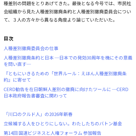
種差別の問題をとりあげてきた。最後となる今号では、市民社
会組織から見た人種差別撤廃条約と人種差別撤廃委員会につい
て、３人の方々から異なる角度より論じていただいた。
目次
人種差別撤廃委員会の仕事
人種差別撤廃条約と日本 ─日本での発効30周年を機にその意義
を問い直す─
『ともにいきるための「世界ルール：えほん人種差別撤廃条
約』に寄せて
CERD勧告を在日朝鮮人差別の撤廃に向けたツールに ─CERD
日本政府報告書審査に関わって
「川口のクルド人」の2026年新春
立候補する人をひとりにしない。わたしたちのバトン基金
第14回 国連ビジネスと人権フォーラム 参加報告