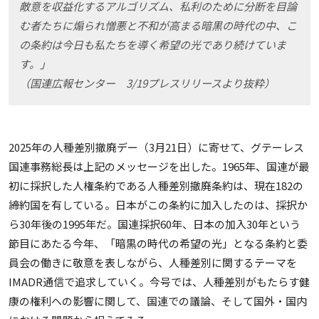
敵意を収益化するアルゴリズム、私利のために分断を目論
む者たちに煽られ憎悪と不和が高まる暗黒の時代の中、こ
の条約は今日も私たちを導く希望の光であり続けていま
す。」
（国連広報センター 3/19プレスリリースより抜粋）
2025年の人種差別撤廃デー（3月21日）に寄せて、グテーレス
国連事務総長は上記のメッセージを出した。1965年、国連が最
初に採択した人権条約である人種差別撤廃条約は、現在182の
締約国を有している。日本がこの条約に加入したのは、採択か
ら30年後の1995年だ。国連採択60年、日本の加入30年という
節目にあたる今年、「暗黒の時代の希望の光」となる条約と委
員会の働きに敬意を表しながら、人種差別に関するテーマを
IMADR通信で追求していく。今号では、人種差別がもたらす健
康の権利への影響に関して、国連での議論、そして国外・国内