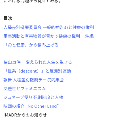
における問題から捉えてみる。
目次
人種差別撤廃委員会 一般的勧告37と健康の権利
軍事活動と有害物質が脅かす健康の権利 ─沖縄
「命と健康」から積み上げる
狭山事件 ─変えられた人生を生きる
「世系（descent）」と反差別運動
報告 人種差別撤廃デー院内集会
交差性とフェミニズム
ジュネーブ便り 死刑制度と人権
映画の紹介 “No Other Land”
IMADRからのお知らせ