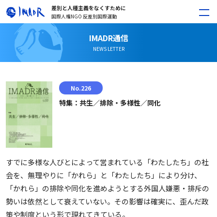
差別と人種主義をなくすために
国際人権NGO 反差別国際運動
IMADR通信
NEWS LETTER
No.226
特集：共生／排除・多様性／同化
すでに多様な人びとによって営まれている「わたしたち」の社
会を、無理やりに「かれら」と「わたしたち」により分け、
「かれら」の排除や同化を進めようとする外国人嫌悪・排斥の
勢いは依然として衰えていない。その影響は確実に、歪んだ政
策や制度という形で現れてきている。