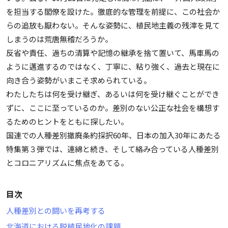
を担当する閣僚を設けた。徹底的な管理を前提に、この社会か
らの追放も厭わない。そんな姿勢に、植民地主義の残滓を見て
しまうのは荒唐無稽だろうか。
反省や責任、過ちの清算や記憶の継承を捨て置いて、馬車馬の
ように邁進するのではなく、丁寧に、粘り強く、過去と現在に
向き合う姿勢がいまこそ求められている。
わたしたちは何を受け継ぎ、あるいは何を受け継ぐことができ
ずに、ここに至っているのか。差別のない公正な社会を構想す
るためのヒントをともに探したい。
国連での人種差別撤廃条約採択60年、日本の加入30年にあたる
特集第３弾では、連綿と続き、そして絡み合っている人種差別
とコロニアリズムに焦点をあてる。
目次
人種差別との闘いを再考する
北海道における脱植民地化の課題