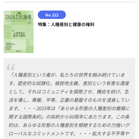
No.222
特集：人種差別と健康の権利
「人種差別という毒が、私たちの世界を蝕み続けていま
す。歴史的な奴隷化、植民地主義、差別という有害な遺産
として。それはコミュニティを腐敗させ、機会を妨げ、生
活を壊し、尊厳、平等、正義の基盤そのものを浸食してい
ます。・・・2025年は「あらゆる形態の人種差別の撤廃に
関する国際条約」の採択から60周年にあたります。この条
約は、あらゆる形態の人種差別を根絶するための力強いグ
ローバルなコミットメントです。・・・拡大する不平等や