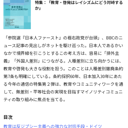
特集：「教育・啓発はレイシズムにどう対峙する
か」
「参院選『日本人ファースト』の極右政党が台頭」、BBCのニ
ュース記事の見出しがネットを駆け巡った。日本人であるかい
なかで境界線を引こうとするこの考え方は、容易に「排外主
義」「外国人差別」につながる。人種差別に立ち向かうには、
教育や啓発も大きな役割を担う。このことは人種差別撤廃条約
第7条も明確にしている。条約採択60年、日本加入30年にあた
る今年の通信の特集第２弾は、教育やコミュニティワークを通
して、無差別・平等社会の実現を目指すマイノリティコミュニ
ティの取り組みに焦点を当てる。
目次
教育は反ジプシー主義への強力な対抗手段・ドイツ