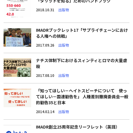
「ダリットを知る」ためのハンドブック
2018.10.31
出版物
IMADRブックレット17「サプライチェーンにおけ
る人権への挑戦」
2017.09.26
出版物
ナチス体制下におけるスィンティとロマの大量虐
殺
2017.08.10
出版物
「知ってほしい－ヘイトスピーチについて 使っ
てほしい－国連勧告を」 人種差別撤廃委員会一般
的勧告35と日本
2014.02.14
出版物
IMADR創立25周年記念リーフレット（英語）