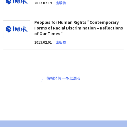
2013.02.19
出版物
Peoples for Human Rights ”Contemporary
Forms of Racial Discrimination – Reflections
of Our Times”
2013.02.01
出版物
情報発信 一覧に戻る