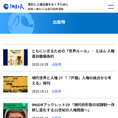
差別と人種主義をなくすために
国際人権NGO 反差別国際運動
出版物
ともにいきるための「世界ルール」― えほん 人種
差別撤廃条約
2025.10.29
出版物
現代世界と人権 27 『「戸籍」人権の視点から考
える』発刊
2023.10.12
出版物
IMADRブックレット20 「現代的形態の奴隷制〜存
続し変化する21世紀の人権問題〜」
2022.06.10
出版物