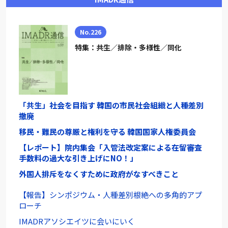
No.226
特集：共生／排除・多様性／同化
「共生」社会を目指す 韓国の市民社会組織と人種差別
撤廃
移民・難民の尊厳と権利を守る 韓国国家人権委員会
【レポート】院内集会「入管法改定案による在留審査
手数料の過大な引き上げにNO！」
外国人排斥をなくすために政府がなすべきこと
【報告】シンポジウム・人種差別根絶への多角的アプ
ローチ
IMADRアソシエイツに会いにいく