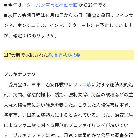
◼️ 今年は、
ダーバン宣言と行動計画
から25年です。
◼️ 次回の会期日程は８月10日から25日（審査対象国：フィンラ
ンド、ホンジュラス、インド、クウェート）を予定しています
が、確定ではありません。
117会期で採択された
総括所見の概要
ブルキナファソ
委員会は、軍事・治安作戦中に
フラニ族
に対する超法規的処
刑、拷問、恣意的拘束、誘拐、強制失踪、財産の破壊などの重
大な人権侵害に深い懸念を表した。こうした人権侵害は軍隊、
準軍事、非国家武装勢力によるとされている。また、治安当局
によるフラニ族に対する民族的プロファイリングが続いてい
る。ブルキナファソに対し、迅速で効果的かつ公平な調査を行