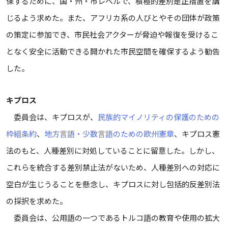
保するために、国・州・市レベルで、積極的差別是正措置を講
じるよう求めた。また、アフリカ系の人びとやその団体が政策
の策定に参加でき、市民社会アクターが脅迫や報復を受けるこ
となく安全に活動できる開かれた市民空間を確保するよう勧告
した。
キプロス
委員会は、キプロスが、
民族的マイノリティの保護のための
枠組条約
、
地方言語・少数言語のための欧州憲章
、キプロス憲
法のもと、人種差別に対処していることに留意した。しかし、
これらを統合する差別禁止法がないため、人種差別への対応に
空白が生じうることを懸念し、キプロスに対し包括的反差別法
の採択を求めた。
委員会は、公用語の一つであるトルコ語の教育や使用の拡大