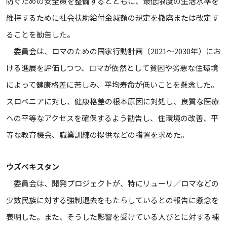
防ぐための安全策を整備するとともに、最低限度の生活水準を
維持するために社会扶助給付金減額の規定を撤廃または改定す
ることを勧告した。
委員会は、ロマのための国家行動計画（2021〜2030年）にお
ける進展を評価しつつ、ロマが依然として貧困や劣悪な住環境
によって健康格差に苦しみ、平均寿命が低いことを懸念した。
スロベニアに対し、健康格差の根本原因に対処し、良質な医療
への平等なアクセスを確保するよう勧告し、住環境の改善、平
等な教育機会、職業訓練の提供などの措置を求めた。
ウズベキスタン
委員会は、開発プロジェクトが、特にリューリ／ロマなどの
少数民族に対する強制退去をもたらしているとの報告に懸念を
表明した。また、そうした影響を受けている人びとに対する補