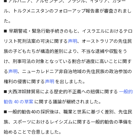
◼️ アルバニア、アルゼンチン、ブラジル、イタリア、カター
ル、トルクメニスタンのフォローアップ報告書が審査されまし
た。
◼️ 早期警戒・緊急行動手続きのもと、イスラエルにおけるテロ
リスト死刑法案の可決に関する
声明
、オーストラリアの先住民
族の子どもたちが構造的差別により、不当な逮捕や収監をう
け、刑事司法の対象となっている割合が過度に高いことに関す
る
声明
、ニューカレドニア非自治地域の先住民族の政治参加の
権利の侵害に関する
声明
を出しました。
◼️ 大西洋奴隷貿易による歴史的不正義への賠償に関する
一般的
勧告 40 の草案
に関する議論が継続されました。
◼️ 一般的勧告40の採択後は、職業と世系に基づく差別、先住民
族、スポーツにおけるレイシズムに関する一般的勧告の準備を
始めることで合意しました。