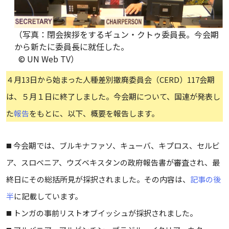
（写真：閉会挨拶をするギュン・クトゥ委員長。今会期
から新たに委員長に就任した。
©️ UN Web TV）
４月13日から始まった人種差別撤廃委員会（CERD）117会期
は、５月１日に終了しました。今会期について、国連が発表し
た
報告
をもとに、以下、概要を報告します。
◼️ 今会期では、ブルキナファソ、キューバ、キプロス、セルビ
ア、スロベニア、ウズベキスタンの政府報告書が審査され、最
終日にその総括所見が採択されました。その内容は、
記事の後
半
に記載しています。
◼️ トンガの事前リストオブイッシュが採択されました。