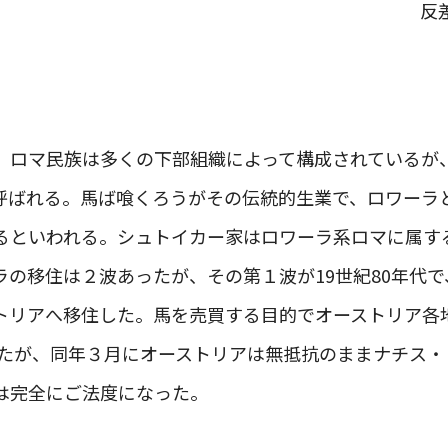
反
、ロマ民族は多くの下部組織によって構成されているが
呼ばれる。馬ば喰くろうがその伝統的生業で、ロワーラ
るといわれる。シュトイカー家はロワーラ系ロマに属す
ラの移住は２波あったが、その第１波が19世紀80年代
トリアへ移住した。馬を売買する目的でオーストリア各
づけたが、同年３月にオーストリアは無抵抗のままナチス
は完全にご法度になった。