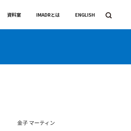
資料室
IMADRとは
ENGLISH
金子 マーティン