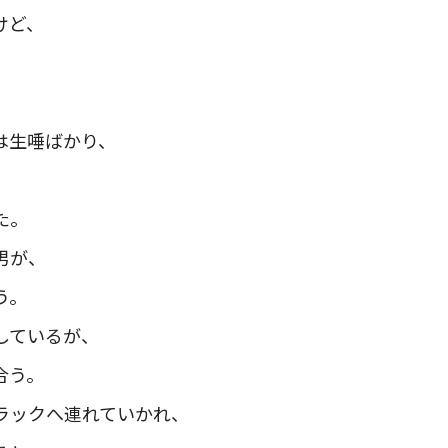
けど、
、
は生唾ばかり、
、
た。
男が、
う。
しているが、
合う。
ラックへ連れていかれ、