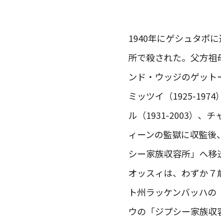
1940年にゲシュタポ
所で殺された。父方祖母
ンド・ウッジのゲットー
ミッツイ（1925-197
ル（1931-2003）、
ィーンの監獄に収監後
シー家族収容所」へ移
オッスィは、わずか７歳
ト州ラッケンバッハの
ウの「ジプシー家族収