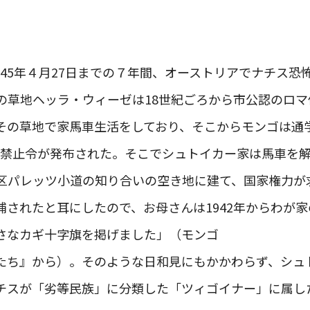
ら1945年４月27日までの７年間、オーストリアでナチス
の草地ヘッラ・ウィーゼは18世紀ごろから市公認のロマ停
その草地で家馬車生活をしており、そこからモンゴは通
に移動禁止令が発布された。そこでシュトイカー家は馬車を
6区パレッツ小道の知り合いの空き地に建て、国家権力が
捕されたと耳にしたので、お母さんは1942年からわが
さなカギ十字旗を掲げました」（モンゴ
たち』から）。そのような日和見にもかかわらず、シュ
チスが「劣等民族」に分類した「ツィゴイナー」に属し