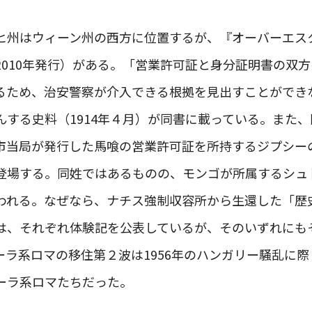
ヒ州はウィーン州の西方に位置するが、『オーバーエス
2010年発行）がある。「営業許可証と身分証明書の双
るため、治安警察が介入できる根拠を見出すことができ
する史料（1914年４月）が同書に載っている。また、同
市当局が発行した馬喰の営業許可証を所持するジプシー
登場する。同姓ではあるものの、モンゴが所属するシュ
われる。なぜなら、ナチス強制収容所から生還した「歴
は、それぞれ体験記を公表しているが、そのいずれにも
ーラ系ロマの移住第２波は1956年のハンガリー騒乱に
ーラ系ロマたちだった。