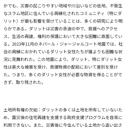
かでも、災害の起こりやすい地域や川沿いなどの低地、不衛生
なスラム地区に住んでいる周縁化されたコミュニティ（特にダ
リット）が最も影響を受けていることは、多くの研究により明
らかである。ダリットは災害の余波の中で、救援へのアクセ
ス、生活の再建、権利の保護において大きな困難に直面してい
る。2023年11月のネパール・ジャージャルコート地震では、社
会の周縁におかれているダリット女性たちが誰よりも困難な状
況に見舞われた。この地震により、ダリット、特にダリット女
性は甚大な被害を受け、救援物資の配給において差別を受け
た。つまり、多くのダリット女性が必要な物資を得ることがで
きず、取り残された。
土地所有権の欠如：ダリットの多くは土地を所有していないた
め、震災後の住宅再建を支援する政府支援プログラムを容易に
利用できない。また、災害後に今住んでいる土地から追い出さ