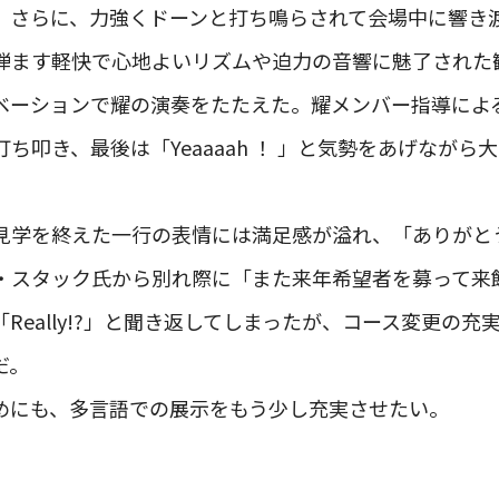
。さらに、力強くドーンと打ち鳴らされて会場中に響き
弾ます軽快で心地よいリズムや迫力の音響に魅了された
ベーションで耀の演奏をたたえた。耀メンバー指導によ
ち叩き、最後は「Yeaaaah ！ 」と気勢をあげながら
見学を終えた一行の表情には満足感が溢れ、「ありがと
・スタック氏から別れ際に「また来年希望者を募って来
Really!?」と聞き返してしまったが、コース変更の
だ。
めにも、多言語での展示をもう少し充実させたい。