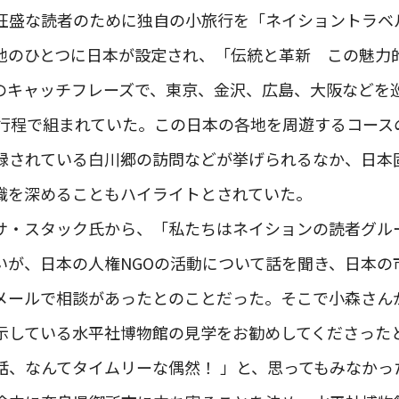
旺盛な読者のために独自の小旅行を「ネイショントラベ
地のひとつに日本が設定され、「伝統と革新 この魅力
のキャッチフレーズで、東京、金沢、広島、大阪などを巡
の行程で組まれていた。この日本の各地を周遊するコース
録されている白川郷の訪問などが挙げられるなか、日本
識を深めることもハイライトとされていた。
サ・スタック氏から、「私たちはネイションの読者グル
いが、日本の人権NGOの活動について話を聞き、日本の
メールで相談があったとのことだった。そこで小森さん
示している水平社博物館の見学をお勧めしてくださった
話、なんてタイムリーな偶然！ 」と、思ってもみなかっ