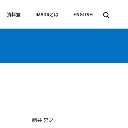
資料室
IMADRとは
ENGLISH
駒井 忠之