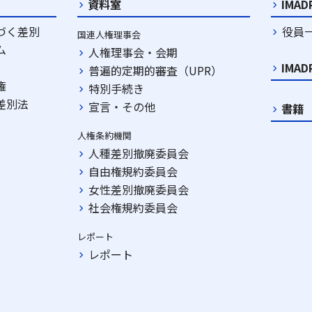
資料室
IMA
づく差別
役員
国連人権理事会
ム
人権理事会・会期
IMA
普遍的定期的審査（UPR）
権
特別手続き
差別法
宣言・その他
書籍
人権条約機関
人種差別撤廃委員会
自由権規約委員会
女性差別撤廃委員会
社会権規約委員会
レポート
レポート