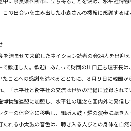
途中に奈良県御所市に立ち寄ることを決め、水平社博物
。この出会いを生み出した小森さんの機転に感謝するば
せ
昼食を済ませて来館したネイション読者の会24人を出迎
ーで歓迎した。歓迎にあたって財団の川口正志理事長は
いたことへの感謝を述べるとともに、８月９日に韓国か
れ、「水平社と衡平社の交流は世界の記憶に登録されて
権博物館連盟に加盟し、水平社の理念を国内外に発信し
ンターの体育室に移動し、御所太鼓・耀の演奏に聴き入
打たれる小太鼓の音色は、聴き入る人びとの身体を自然