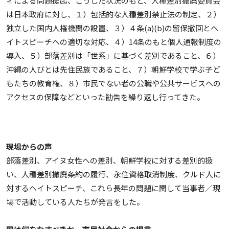
ィによる問題提起、こうした状況のもと、人種差別撤廃委員会
は日本政府に対し、１）包括的な人種差別禁止法の制定、２）
独立した国内人権機関の設置、３）４条(a)(b)の留保撤回とヘ
イトスピーチへの適切な対応、４）14条のもと個人通報制度の
導入、５）部落差別は「世系」に基づく差別であること、６）
沖縄の人びとは先住民族であること、７）朝鮮学校で学ぶ子ど
もたちの教育権、８）市民でない者の公職や公共サービスへの
アクセスの保障などといった勧告を繰り返し行ってきた。
現場からの声
部落差別、アイヌ女性への差別、朝鮮学校に対する差別的扱
い、人種差別撤廃条約の履行、永住資格取消制度、クルド人に
対するヘイトスピーチ、これら長年の問題に関して当事者／現
場で活動している人たちが発言をした。