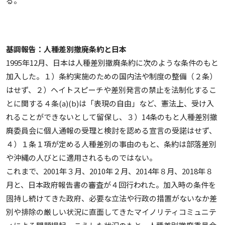
る。
基調報告：人種差別撤廃条約と日本
1995年12月、日本は人種差別撤廃条約に次のような条件のもと
加入した。１）条約実施のための国内法や制度の整備（２条）
はせず、２）ヘイトスピーチや差別発言の禁止を法制化するこ
とに関する４条(a)(b)は「表現の自由」など、憲法上、受け入
れることができないとして留保し、３）14条のもと人種差別撤
廃委員会に個人通報の受理と検討を認める宣言の受諾はせず、
４）１条１項が定める人種差別の事由のもと、条約は部落差別
や沖縄の人びとに適用されるものではない。
これまで、2001年３月、2010年２月、2014年８月、2018年８
月と、日本政府報告書の審査が４回行われた。加入時の条件を
固持し続けてきた政府、必要な立法や行政の措置がないなか差
別や排除の厳しい状況に直面してきたマイノリティコミュニテ