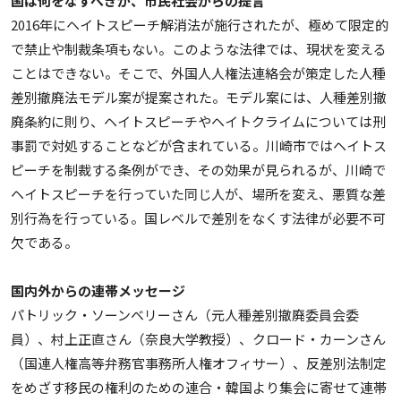
国は何をなすべきか、市民社会からの提言
2016年にヘイトスピーチ解消法が施行されたが、極めて限定的
で禁止や制裁条項もない。このような法律では、現状を変える
ことはできない。そこで、外国人人権法連絡会が策定した人種
差別撤廃法モデル案が提案された。モデル案には、人種差別撤
廃条約に則り、ヘイトスピーチやヘイトクライムについては刑
事罰で対処することなどが含まれている。川崎市ではヘイトス
ピーチを制裁する条例ができ、その効果が見られるが、川崎で
ヘイトスピーチを行っていた同じ人が、場所を変え、悪質な差
別行為を行っている。国レベルで差別をなくす法律が必要不可
欠である。
国内外からの連帯メッセージ
パトリック・ソーンベリーさん（元人種差別撤廃委員会委
員）、村上正直さん（奈良大学教授）、クロード・カーンさん
（国連人権高等弁務官事務所人権オフィサー）、反差別法制定
をめざす移民の権利のための連合・韓国より集会に寄せて連帯