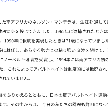
キャンペーン
逝去した南アフリカのネルソン・マンデラは、生涯を 通し
建設に身を投じてきま した。1962年に逮捕されたときは
い、1990年に釈放を実現したときは71歳になっていまし
議長に就任し、あらゆる勢力との粘り強い 交渉を続けて
年にノーベル 平和賞を受賞し、1994年には南アフリカ初
した。これによってアパルトヘイトは制度的には撤廃され
されていません。
跡をふりかえるとともに、日本の反アパルトヘイト 運動
ます。その中からは、 今日の私たちの課題も鮮明になっ