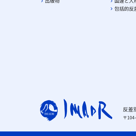
出版物
国連と人
包括的反
反差別
〒104