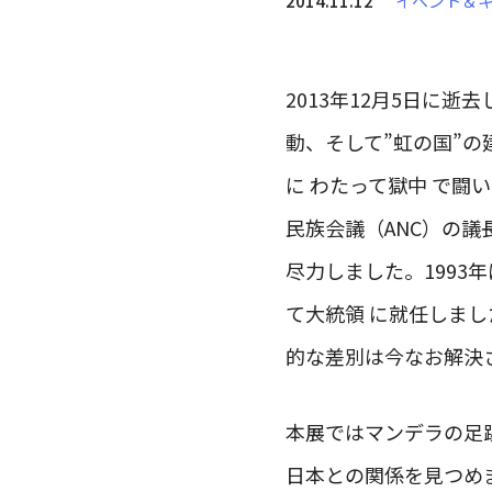
2014.11.12
イベント＆
2013年12月5日に
動、そして”虹の国”の
に わたって獄中 で闘
民族会議（ANC）の
尽力しました。1993
て大統領 に就任しま
的な差別は今なお解決
本展ではマンデラの足
日本との関係を見つめ