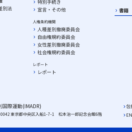
権
特別手続き
差別法
宣言・その他
書籍
人権条約機関
人種差別撤廃委員会
自由権規約委員会
女性差別撤廃委員会
社会権規約委員会
レポート
レポート
国際運動(IMADR)
包
-0042 東京都中央区入船1-7-1
松本治一郎記念会館6階
EN