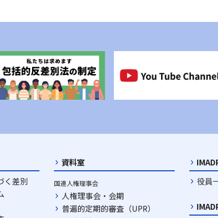
資料室
IMA
づく差別
役員
国連人権理事会
ム
人権理事会・会期
IMA
普遍的定期的審査（UPR）