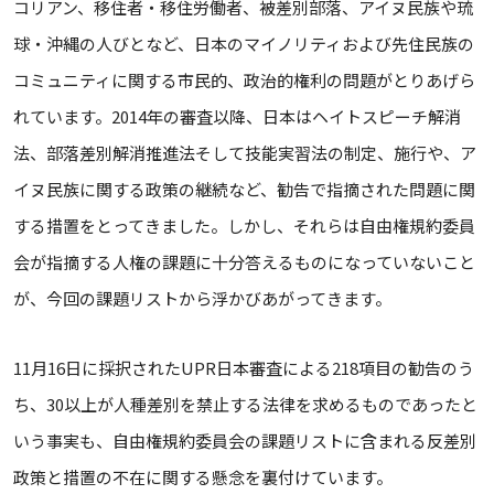
コリアン、移住者・移住労働者、被差別部落、アイヌ民族や琉
球・沖縄の人びとなど、日本のマイノリティおよび先住民族の
コミュニティに関する市民的、政治的権利の問題がとりあげら
れています。2014年の審査以降、日本はヘイトスピーチ解消
法、部落差別解消推進法そして技能実習法の制定、施行や、ア
イヌ民族に関する政策の継続など、勧告で指摘された問題に関
する措置をとってきました。しかし、それらは自由権規約委員
会が指摘する人権の課題に十分答えるものになっていないこと
が、今回の課題リストから浮かびあがってきます。
11月16日に採択されたUPR日本審査による218項目の勧告のう
ち、30以上が人種差別を禁止する法律を求めるものであったと
いう事実も、自由権規約委員会の課題リストに含まれる反差別
政策と措置の不在に関する懸念を裏付けています。