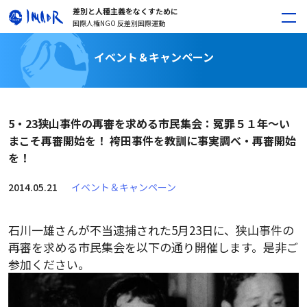
差別と人種主義をなくすために
国際人権NGO 反差別国際運動
イベント＆キャンペーン
5・23狭山事件の再審を求める市民集会：冤罪５１年～い
まこそ再審開始を！ 袴田事件を教訓に事実調べ・再審開始
を！
2014.05.21
イベント＆キャンペーン
石川一雄さんが不当逮捕された5月23日に、狭山事件の
再審を求める市民集会を以下の通り開催します。
是非ご
参加ください。