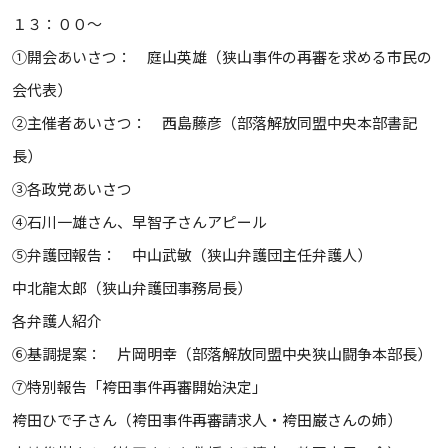
１３：００～
①開会あいさつ： 庭山英雄（狭山事件の再審を求める市民の
会代表）
②主催者あいさつ： 西島藤彦（部落解放同盟中央本部書記
長）
③各政党あいさつ
④石川一雄さん、早智子さんアピール
⑤弁護団報告： 中山武敏（狭山弁護団主任弁護人）
中北龍太郎（狭山弁護団事務局長）
各弁護人紹介
⑥基調提案： 片岡明幸（部落解放同盟中央狭山闘争本部長）
⑦特別報告「袴田事件再審開始決定」
袴田ひで子さん（袴田事件再審請求人・袴田巌さんの姉）