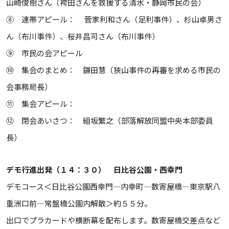
山崎俊樹さん（袴田さんを救援する清水・静岡市民の会）
⑧ 連帯アピール： 菅家利和さん（足利事件）、杉山卓男さ
ん（布川事件）、桜井昌司さん（布川事件）
⑨ 市民の会アピール
⑩ 集会のまとめ： 鎌田慧（狭山事件の再審を求める市民の
会事務局長）
⑪ 集会アピール：
⑫ 閉会あいさつ： 組坂繁之（部落解放同盟中央本部委員
長）
デモ行進出発（１４：３０） 日比谷公園・西幸門
デモコース＜日比谷公園西幸門―内幸町―数寄屋橋―東京駅八
重洲口前―常盤橋公園内解散＞約５５分。
出口でプラカードや横断幕を配布します。数寄屋橋交差点など