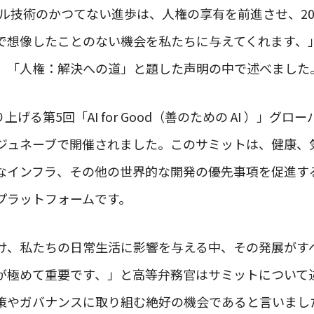
ジタル技術のかつてない進歩は、人権の享有を前進させ、20
で想像したことのない機会を私たちに与えてくれます、
、「人権：解決への道」と題した声明の中で述べました
げる第5回「AI for Good（善のための AI ）」グロー
・ジュネーブで開催されました。このサミットは、健康、
なインフラ、その他の世界的な開発の優先事項を促進する
プラットフォームです。
を続け、私たちの日常生活に影響を与える中、その発展がす
が極めて重要です、」と高等弁務官はサミットについて述
策やガバナンスに取り組む絶好の機会であると言いまし