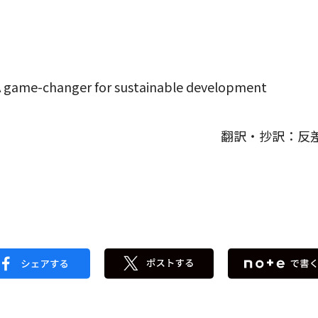
e: A game-changer for sustainable development
翻訳・抄訳：反差