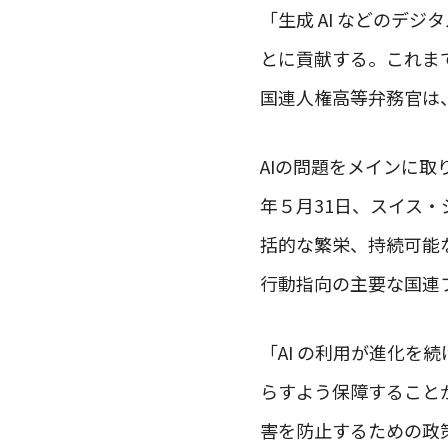
「生成 AI などのデ
とに貢献する。これま
国連人権高等弁務官は
AIの問題をメインに取り上
年５月31日、スイス
括的な繁栄、持続可能
行動指向の主要な国連
「AI の利用が進化
らすよう保障すること
害を防止するための政