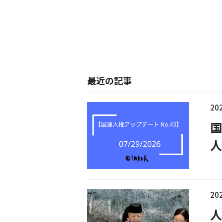
最近の記事
202
国
人
202
人