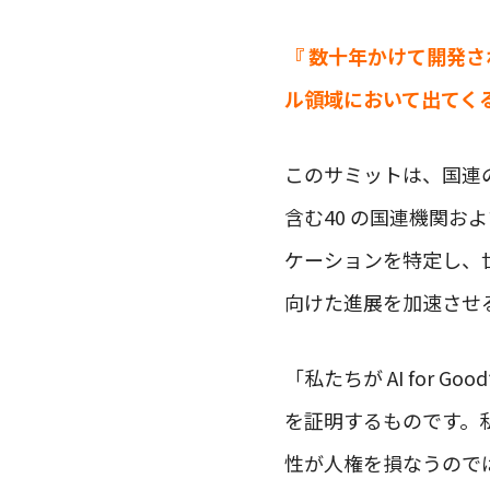
『 数十年かけて開発
ル領域において出てく
このサミットは、国連の
含む40 の国連機関お
ケーションを特定し、
向けた進展を加速させ
「私たちが AI fo
を証明するものです。
性が人権を損なうので