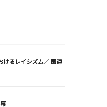
におけるレイシズム／ 国連
閉幕