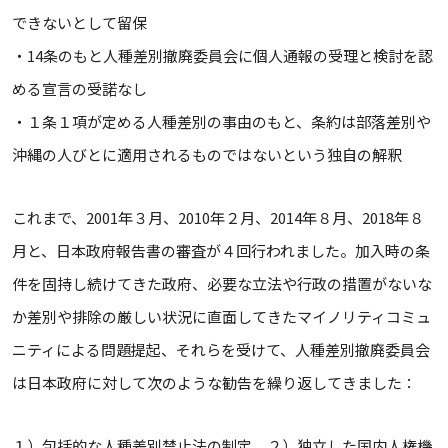
できないとして留保
・14条のもと人種差別撤廃委員会に個人通報の受理と検討を認
める宣言の受諾なし
・１条１項が定める人種差別の事由のもと、条約は部落差別や
沖縄の人びとに適用されるものではないという独自の解釈
これまで、2001年３月、2010年２月、2014年８月、2018年８
月と、日本政府報告書の審査が４回行われました。加入時の条
件を固持し続けてきた政府、必要な立法や行政の措置がないな
か差別や排除の厳しい状況に直面してきたマイノリティコミュ
ニティによる問題提起、それらを受けて、人種差別撤廃委員会
は日本政府に対して次のような勧告を繰り返してきました：
１）包括的な人種差別禁止法の制定、２）独立した国内人権機