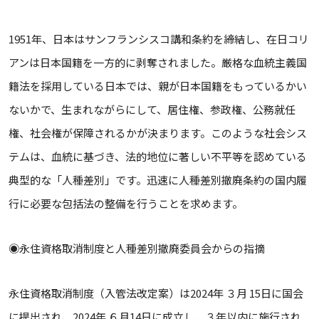
1951年、日本はサンフランシスコ講和条約を締結し、在日コリ
アンは日本国籍を一方的に剥奪されました。厳格な血統主義国
籍法を採用している日本では、親が日本国籍をもっているかい
ないかで、生まれながらにして、居住権、参政権、公務就任
権、社会権が保障されるかが決まります。このような社会シス
テムは、血統に基づき、法的地位に著しい不平等を認めている
典型的な「人種差別」です。迅速に人種差別撤廃条約の国内履
行に必要な包括法の整備を行うことを求めます。
◉永住資格取消制度と人種差別撤廃委員会からの指摘
永住資格取消制度（入管法改定案）は2024年 ３月 15日に国会
に提出され、2024年 ６月14日に成立し、３年以内に施行され