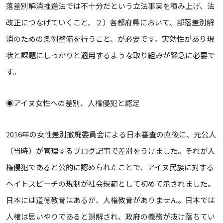
落差別解消推進法では不十分だという立法事実を積み上げ、法
改正につなげていくこと、２）各都府県において、部落差別解
消のための条例整備を行うこと、が必要です。実効性があり現
状と課題にしっかりと適用するような取り組みが緊急に必要で
す。
◉アイヌ女性への差別、人権侵犯と認定
2016年の女性差別撤廃委員会による日本審査の直後に、元公人
（当時）が管理するブログ記事で差別をうけました。それが⼈
権侵犯であると公的に認められたことで、アイヌ⺠族に対する
ヘイトスピーチの規制が社会規範として初めて示されました。
日本には道徳教育はあるが、⼈権教育がありません。⽇本では
⼈権は思いやりであると誤解され、政府の義務が抜け落ちてい