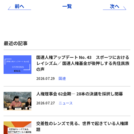
前へ
一覧
次へ
最近の記事
国連人権アップデート No. 43 スポーツにおける
レイシズム／ 国連人権基金が後押しする先住民族
の声
2026.07.29
国連
人権理事会 62会期― 28本の決議を採択し閉幕
2026.07.27
ニュース
交差性のレンズで見る、世界で起きている人権課
題