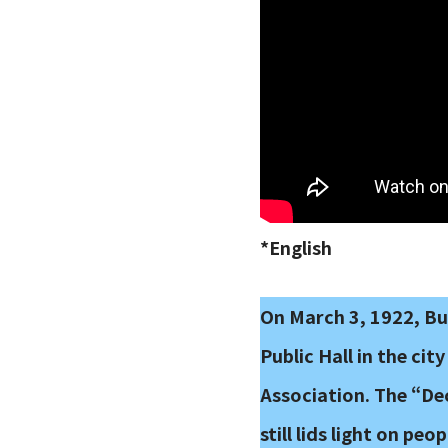
*English
On March 3, 1922, Bu
Public Hall in the ci
Association. The “De
still lids light on p