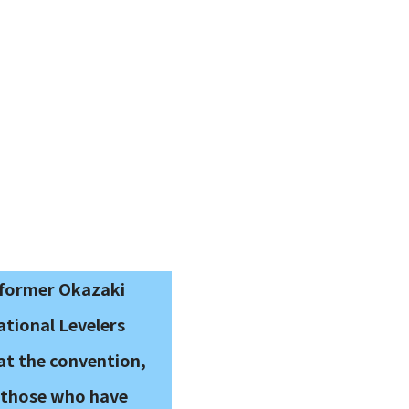
 former Okazaki
ational Levelers
at the convention,
o those who have