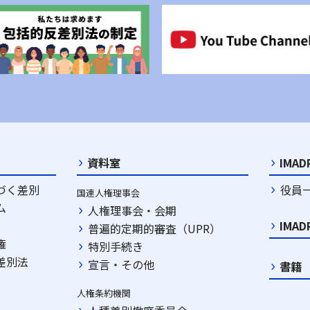
資料室
IMA
づく差別
役員
国連人権理事会
ム
人権理事会・会期
IMA
普遍的定期的審査（UPR）
権
特別手続き
差別法
宣言・その他
書籍
人権条約機関