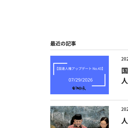
最近の記事
202
国
人
202
人