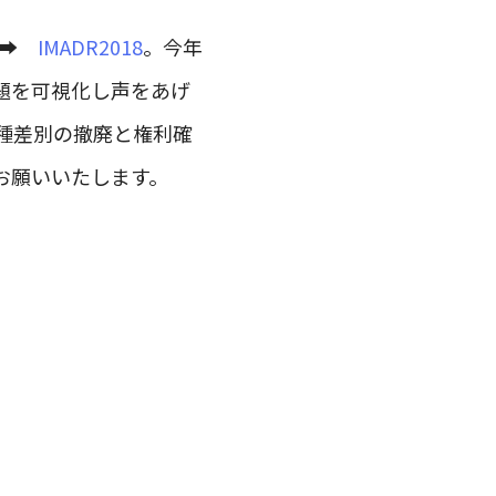
した➡
IMADR2018
。今年
題を可視化し声をあげ
種差別の撤廃と権利確
お願いいたします。