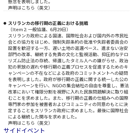
懸念を表明しました。
声明は
こちら
（英文）
スリランカの移行期の正義における挑戦
（Item 2: 一般協議、6月29日）
スリランカ政府による国連、国際社会および国内外の市民社
会との協力をはじめ、強制失踪条約の批准や失踪者委員会の
設置を歓迎する一方、遅い土地の返還ペース、進まない治安
部門の改革、継続する免責の文化と監視活動、抑圧的なテロ
リズム防止法の存続、帰還したタミル人への嫌がらせ、政治
犯の釈放の遅れや移行期の正義プロセスを促進するためのキ
ャンペーンの不在などによる政府のコミットメントへの疑問
を表明しました。政府が移行期の正義に関する統一した公の
キャンペーンを行い、NGOの集会結社の自由を尊重し、憲法
改革において権限分割を視野に入れた民族問題解決に取り組
むことを求めました。また、移行期の正義の仕組みへの国際
専門家の参加を被害者およびコミュニティの同意のもとに決
定することをスリランカ政府に求めました。最後に国際社会
による継続した関与を求めました。
声明は
こちら
（英文）
サイドイベント