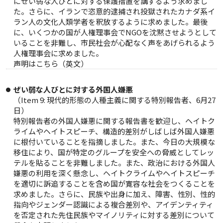
にぜい弱な人びとに対する保護措置を講ずるよう求めまし
た。さらに、イランで恣意的逮捕され投獄されたカナダ系イ
ラン人の文化人類学者を釈放するように求めました。最後
に、いくつかの国が人権理事会でNGOを沈黙させようとして
いることを非難し、市民社会が心配なく声をあげられるよう
人権理事会に求めました。
声明は
こちら
（英文）
ぜい弱な人びとに対する外国人嫌悪
（Item 9: 現代的形態の人種主義に関する特別報告者、6月27
日）
特別報告者の外国人嫌悪に関する報告書を歓迎し、ヘイトク
ライムやヘイトスピーチ、構造的差別がしばしば外国人嫌悪
に根付いていることを指摘しました。また、今日の大規模な
移住により、国が特定のグループを安全への脅威としてレッ
テルを貼ることを非難しました。また、政治における外国人
嫌悪の利用を深く懸念し、ヘイトクライムやヘイトスピーチ
を適切に訴追することを含め国が寛容な社会をつくることを
求めました。さらに、民族や出身に加え、障害、性別、性的
指向やジェンダー認識による複合差別や、アイデンティティ
を否定された先住民族やマイノリティに対する差別について