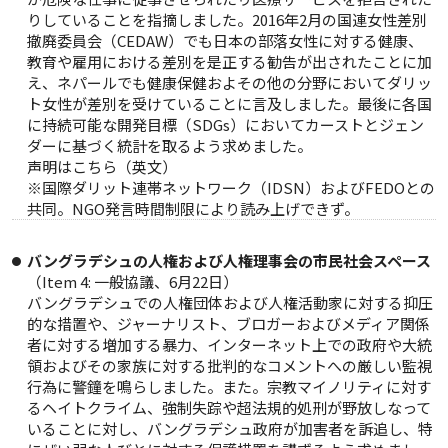
りしていることを指摘しました。2016年2月の国連女性差別
撤廃委員会（CEDAW）でも日本の部落女性に対する健康、
教育や雇用における差別を是正する勧告が出されたことに加
え、ネパールでも健康保健およその他の分野においてダリッ
ト女性が差別を受けていることに言及しました。最後に各国
に持続可能な開発目標（SDGs）においてカーストとジェン
ダーに基づく統計を取るよう求めました。
声明は
こちら
（英文）
※国際ダリット連帯ネットワーク（IDSN）およびFEDOとの
共同。NGO発言時間制限により読み上げできず。
バングラデシュの人権および人権理事会の市民社会スペース
（Item 4: 一般協議、6月22日）
バングラデシュでの人権団体および人権活動家に対する抑圧
的な措置や、ジャーナリスト、ブロガーおよびメディア関係
者に対する増加する暴力、インターネット上での政府や大統
領およびその家族に対する批判的なコメントへの厳しい監視
行為に警鐘を鳴らしました。また。宗教マイノリティに対す
るヘイトクライム、強制失踪や超法規的処刑が野放しなって
いることに対し、バングラデシュ政府が加害者を訴追し、特