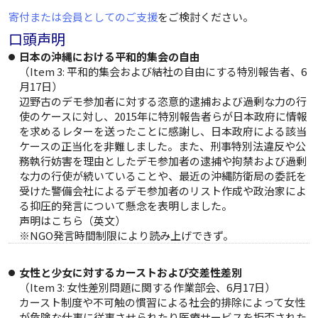
寄付または会員としてのご支援
をご検討ください。
口頭声明
日本の沖縄における平和的集会の自由
（Item 3: 平和的集会および結社の自由にする特別報告者、6
月17日）
辺野古のデモ参加者に対する恣意的逮捕および過剰な力の行
使のケースに対し、2015年に特別報告者らが日本政府に情報
を求めるレターを送ったことに感謝し、日本政府による該当
ケースの正当化を非難しました。また、刑事特別法違反や公
務執行妨害を理由としたデモ参加者の逮捕や拘禁および過剰
な力の行使が続いていることや、最近の沖縄防衛局の委託を
受けた警備会社によるデモ参加者のリスト作成や政治家によ
る抑圧的発言について懸念を表明しました。
声明は
こちら
（英文）
※NGO発言時間制限により読み上げできず。
女性と少女に対するカーストおよび交差性差別
（Item 3: 女性差別問題に関する作業部会、6月17日）
カースト制度や不可触の慣習による社会的排除によって女性
が危険な仕事に従事させられたり医療サービスを拒否された