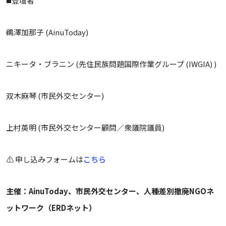
◼️登壇者
鵜澤加那子 (AinuToday)
ニキータ・ブラニン (先住民族問題国際作業グループ (IWGIA) )
双木麻琴 (市民外交センター)
上村英明 (市民外交センター顧問／衆議院議員)
⚠️ 申し込みフォームは
こちら
主催：AinuToday、市民外交センター、人種差別撤廃NGOネ
ットワーク（ERDネット）