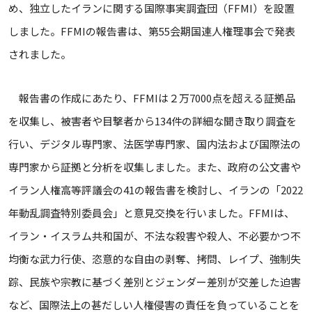
め、独立したイランに関する国際事実調査団（FFMI）を設置
しました。FFMIの報告書は、第55会期国連人権理事会で発表
されました。
報告書の作成にあたり、FFMIは２万7000点を超える証拠品
を収集し、被害者や目撃者から134件の詳細な聞き取り調査を
行い、デジタル専門家、法医学専門家、国内法および国際法の
専門家から証拠と分析を収集しました。また、政府の公文書や
イラン人権高等評議会の41の報告書を検討し、イランの「2022
年動乱調査特別委員会」と意見交換を行いました。FFMIは、
イラン・イスラム共和国が、不法な殺害や殺人、不必要かつ不
均衡な武力行使、恣意的な自由の剥奪、拷問、レイプ、強制失
踪、民族や宗教に基づく差別とジェンダー差別が交差した迫害
など、国際法上の甚だしい人権侵害の責任を負っていることを