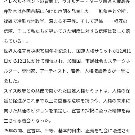
イレベルイベントの冒頭で、ヴォルカー・ターク国連人権高等
弁務官は各国首脳に向けた声明を発表した。「無秩序と分断。
複雑で冷酷な地政学。深まる不平等。そして恐怖 …… 相互の
信頼、そして私たちを導いてきた制度に対する信頼は著しく落
ちている」。
世界人権宣言採択75周年を記念し、国連人権サミットが12月11
日から12日にかけて開催され、加盟国、市民社会のステークホ
ルダー、専門家、アーティスト、若者、人権擁護者らが一堂に
会した。
スイス政府との共催で開かれた国連人権サミットは、人権の保
護と促進がこれまで以上に重要な意味を持つ今、人権の未来に
向けた共通のビジョンを策定し、宣言の採択に至った精神を再
生させる機会となった。
75年の間、宣言は、平等、基本的自由、正義を社会に浸透させ