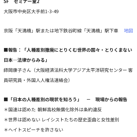
5F セミナー室2
大阪市中央区大手前1-3-49
京阪「天満橋」駅または地下鉄谷町線「天満橋」駅下車
地図
■報告：「人種差別撤廃にとりくむ世界の国々・とりくまない
日本―法律からみる」
師岡康子さん（大阪経済法科大学アジア太平洋研究センター 客
員研究員・外国人人権法連絡会）
■「日本の人種差別の現状を知ろう」 － 現場からの報告
＊国連は認めた 朝鮮高校無償化除外は条約違反
＊世界は認めない レイシストたちの歴史歪曲と女性差別
＊ヘイトスピーチを許さない