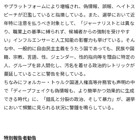
やプラットフォームにより増幅され、偽情報、誤報、ヘイトス
ピーチが氾濫していると指摘している。また、選挙において近
年特に注意を払うべき対象として、「ジャーナリストとは異な
り、職業上の基準に縛られず、候補者からの強制を受けやす
い」インフルエンサーと人工知能の影響力も挙げている。そん
な中、一般的に自由民主主義をうたう国であっても、民族や国
籍、宗教、言語、性、ジェンダー、性的指向等を理由に特定の
人、グループを非人間化し、汚名を着せる政治的レトリックが
蔓延していることに警告を発している。
ちなみにフォルカー・トゥルク国連人権高等弁務官も声明の中
で「ディープフェイクも偽情報も、より簡単かつ効果的に生成
できる時代」に、「錯乱と分裂の政治、そして暴力」が、選挙
において頻繁に見られる状況に警鐘を鳴らしている。
特別報告者勧告