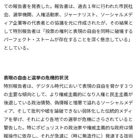
ての報告書を発表した。報告書は、過去１年に行われた市民社
会、選挙機関、人権活動家、ジャーナリスト、ソーシャルメデ
ィア企業等の代表者との協議を元に作成されたが、その結果と
して特別報告者は「投票の権利と表現の自由を同時に破壊する
パーフェクト・ストームが存在することを深く懸念している」
としている。
表現の自由と選挙の危機的状況
特別報告者は、デジタル時代において表現の自由を脅かす３つ
の主要な傾向として、より権威主義的になり人権と民主主義が
後退している政治情勢、偽情報と憎悪で溢れるソーシャルメデ
ィア、そして批判や嘘を論破できない弱体化した伝統的メディ
アを挙げ、それにより各地での選挙が危機にさらされていると
警告した。特にポピュリストの政治家や権威主義的な政府は情
報操作に依存し、それが急速に（時に無造作に）発達する技術