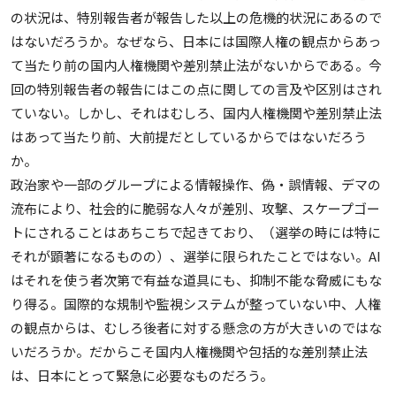
の状況は、特別報告者が報告した以上の危機的状況にあるので
はないだろうか。なぜなら、日本には国際人権の観点からあっ
て当たり前の国内人権機関や差別禁止法がないからである。今
回の特別報告者の報告にはこの点に関しての言及や区別はされ
ていない。しかし、それはむしろ、国内人権機関や差別禁止法
はあって当たり前、大前提だとしているからではないだろう
か。
政治家や一部のグループによる情報操作、偽・誤情報、デマの
流布により、社会的に脆弱な人々が差別、攻撃、スケープゴー
トにされることはあちこちで起きており、（選挙の時には特に
それが顕著になるものの）、選挙に限られたことではない。AI
はそれを使う者次第で有益な道具にも、抑制不能な脅威にもな
り得る。国際的な規制や監視システムが整っていない中、人権
の観点からは、むしろ後者に対する懸念の方が大きいのではな
いだろうか。だからこそ国内人権機関や包括的な差別禁止法
は、日本にとって緊急に必要なものだろう。