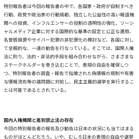
特別報告者は今回の報告書の中で、各国家・政府が自制すべき
行動、政党や政治家の行動規範、独立した公益性の高い報道機
関への投資、インフルエンサーの役割の透明性の強化、ソーシ
ャルメディア企業に対する国際的な基準の設定と公正な適用、
名誉毀損罪やサイバー犯罪の非犯罪化の検討など、各国に対し
て全般的な、一連の勧告を行なっている。そこでは、国際人権
法に則り、法的・非法的手段を組み合わせながら、さまざまな
ステークホルダーを巻き込むことで、表現の自由を確保しつ
つ、特別報告者の調査・報告で指摘された偽情報の規制や有害
な情報流布等の諸問題に対処し、民主主義的選挙を実行するこ
とは可能であるとされている。
国内人権機関と差別禁止法の存在
今回の特別報告者の報告及び勧告は日本の状況にも当てはまる
ものがほとんどだろう。いや、むしろ日本の表現の自由や選挙