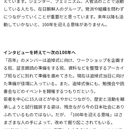
えています。ジェンダー、フェミニズム、入管法のことで活動
している人たち、在日朝鮮人のグループ。党派や組織を問わず
につながっていくことが重要だと思っています。来年以降も活
動していかないと、100年を迎える意味がありません。
インタビューを終えて〜次の100年へ
「百年」のメンバーは追悼式に向け、ワークショップを企画す
る班、証言朗読の準備をする班、資料などを整理するアーカイ
ブ班などに別れて準備を進めてきた。現在は追悼式当日に向け
た準備が佳境に入っている。また、追悼式後にも、勉強会や読
書会などのイベントを開催するつもりだという。
若者を中心に15人ほどがゆるやかにつながり、歴史と活動を継
承しようと試行錯誤する姿は、残念ながら今の日本社会にあり
ふれているものではない。だが、「100年を迎える意味」はさ
まざまな人の手によって、改めて掘り起こされてもいる。