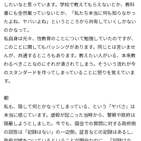
したいなと思っています。学校で教えてもらえないとか、教科
書にも全然載っていないとか、「私たち本当に何も知らなかっ
たよね、ヤバいよね」というところから共有していくしかない
のかなって。
私自身は元々、性教育のことについて勉強していたのですが、
このことに関してもバッシングがあります。同じとは言いませ
んが、共通するところもあります。教えたい人がいる、本来教
わるべきことなのにそれが潰されてしまう。そういう流れが今
のスタンダードを作ってしまっていることに怒りを覚えていま
す。
鄭
私も、隠して何とかなってしまっている、という「ヤバさ」は
本当に感じています。虐殺が起こった当時から、警察や政府は
隠蔽しようとしました。今でも、国会での質問に対する政府側
の回答は「記録はない」の一辺倒。証言などの記録はあるし、
政府が嘘をついているということが明白なのに、「記録はな