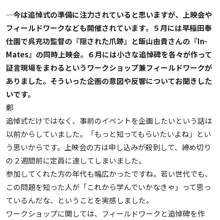
─今は追悼式の準備に注力されていると思いますが、上映会や
フィールドワークなども開催されています。５月には早稲田奉
仕園で呉充功監督の『隠された爪跡』と飯山由貴さんの『In-
Mates』の同時上映会。６月には小さな追悼碑を各々が作って
証言現場をまわるというワークショップ兼フィールドワークが
ありました。そういった企画の意図や反響についてお聞きした
いです。
鄭
追悼式だけではなく、事前のイベントを企画したいという話は
以前からしていました。「もっと知ってもらいたいよね」とい
う思いからです。上映会の方は申し込みが殺到して、締め切り
の２週間前に定員に達してしまいました。
参加してくれた方の年代も幅広かったですね。若い世代でも、
この問題を知った人が「これから学んでいかなきゃ」って思っ
ているんだな、ということを実感しました。
ワークショップに関しては、フィールドワークと追悼碑を作