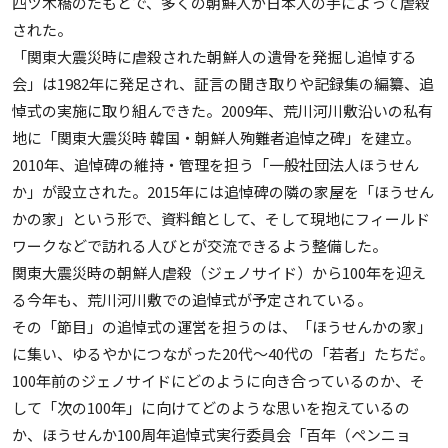
四ツ木橋のたもとで、多くの朝鮮人が日本人の手によって虐殺
された。
「関東大震災時に虐殺された朝鮮人の遺骨を発掘し追悼する
会」は1982年に発足され、証言の聞き取りや記録集の編纂、追
悼式の実施に取り組んできた。2009年、荒川河川敷沿いの私有
地に「関東大震災時 韓国・朝鮮人殉難者追悼之碑」を建立。
2010年、追悼碑の維持・管理を担う「一般社団法人ほうせん
か」が設立された。2015年には追悼碑の隣の家屋を「ほうせん
かの家」という形で、資料館として、そして現地にフィールド
ワークなどで訪れる人びとが交流できるよう整備した。
関東大震災時の朝鮮人虐殺（ジェノサイド）から100年を迎え
る今年も、荒川河川敷での追悼式が予定されている。
その「節目」の追悼式の運営を担うのは、「ほうせんかの家」
に集い、ゆるやかにつながった20代〜40代の「若者」たちだ。
100年前のジェノサイドにどのように向き合っているのか、そ
して「次の100年」に向けてどのような思いを抱えているの
か、ほうせんか100周年追悼式実行委員会「百年（ペンニョ