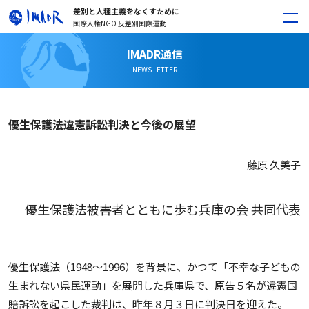
差別と人種主義をなくすために
国際人権NGO 反差別国際運動
IMADR通信
NEWS LETTER
優生保護法違憲訴訟判決と今後の展望
藤原 久美子
優生保護法被害者とともに歩む兵庫の会 共同代表
優生保護法（1948～1996）を背景に、かつて「不幸な子どもの
生まれない県民運動」を展開した兵庫県で、原告５名が違憲国
賠訴訟を起こした裁判は、昨年８月３日に判決日を迎えた。