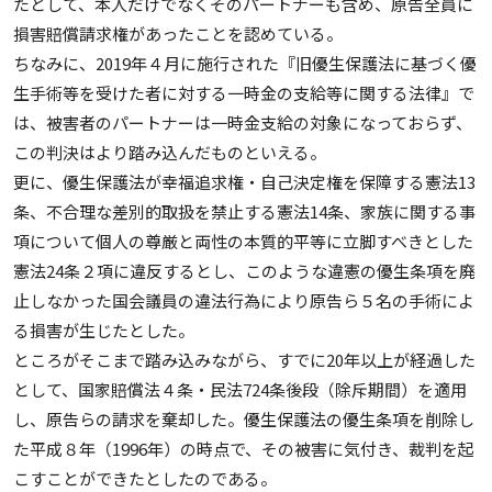
たとして、本人だけでなくそのパートナーも含め、原告全員に
損害賠償請求権があったことを認めている。
ちなみに、2019年４月に施行された『旧優生保護法に基づく優
生手術等を受けた者に対する一時金の支給等に関する法律』で
は、被害者のパートナーは一時金支給の対象になっておらず、
この判決はより踏み込んだものといえる。
更に、優生保護法が幸福追求権・自己決定権を保障する憲法13
条、不合理な差別的取扱を禁止する憲法14条、家族に関する事
項について個人の尊厳と両性の本質的平等に立脚すべきとした
憲法24条２項に違反するとし、このような違憲の優生条項を廃
止しなかった国会議員の違法行為により原告ら５名の手術によ
る損害が生じたとした。
ところがそこまで踏み込みながら、すでに20年以上が経過した
として、国家賠償法４条・民法724条後段（除斥期間）を適用
し、原告らの請求を棄却した。優生保護法の優生条項を削除し
た平成８年（1996年）の時点で、その被害に気付き、裁判を起
こすことができたとしたのである。