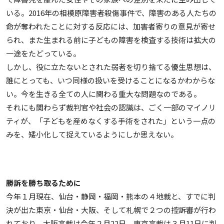
いる。2016年の相模原障害者殺傷事件で、障害のある人たちの
命が奪われたことに対する反応には、加害者寄りの意見が寄せ
られ、また生まれる前に子どもの障害を検査する技術は拡大の
一途をたどっている。
しかし、役に立たないとされた弱者を切り捨てる優生思想は、
誰にとっても、いつ同様の扱いを受けることになるかわからな
い。今を生きる全ての人に関わる重大な問題なのである。
それにも関わらず裁判官や社会の認識は、ごく一部のマイノリ
ティが、「子どもを産めなくする手術をされた」という一点の
みを、矮小化して捉えているようにしか思えない。
勝訴を勝ち取るために
今年１月現在、仙台・静岡・福岡・熊本の４地裁と、すでに判
決が出た東京・仙台・大阪、そして札幌で２つの控訴審が行わ
れており、大阪高裁は今年２月22日、東京高裁は３月11日に判