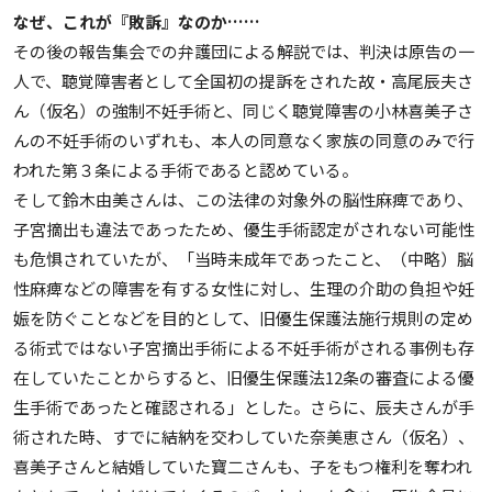
なぜ、これが『敗訴』なのか……
その後の報告集会での弁護団による解説では、判決は原告の一
人で、聴覚障害者として全国初の提訴をされた故・高尾辰夫さ
ん（仮名）の強制不妊手術と、同じく聴覚障害の小林喜美子さ
んの不妊手術のいずれも、本人の同意なく家族の同意のみで行
われた第３条による手術であると認めている。
そして鈴木由美さんは、この法律の対象外の脳性麻痺であり、
子宮摘出も違法であったため、優生手術認定がされない可能性
も危惧されていたが、「当時未成年であったこと、（中略）脳
性麻痺などの障害を有する女性に対し、生理の介助の負担や妊
娠を防ぐことなどを目的として、旧優生保護法施行規則の定め
る術式ではない子宮摘出手術による不妊手術がされる事例も存
在していたことからすると、旧優生保護法12条の審査による優
生手術であったと確認される」とした。さらに、辰夫さんが手
術された時、すでに結納を交わしていた奈美恵さん（仮名）、
喜美子さんと結婚していた寶二さんも、子をもつ権利を奪われ