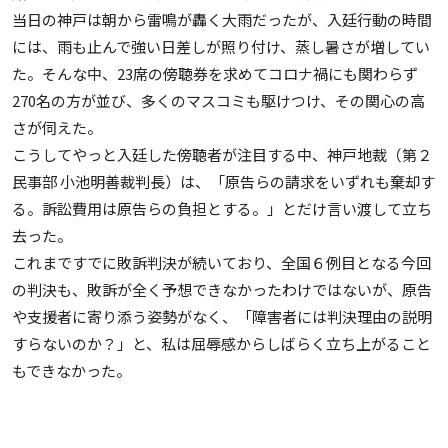
当日の神戸は朝から雷鳴が轟く大雨だったが、入廷行動の時間
には、雨も止んで強い日差しが照り付け、蒸し暑さが増してい
た。そんな中、23席の傍聴券を求めてコロナ禍にも関わらず
270名の方が並び、多くのマスコミも駆けつけ、その関心の高
さが伺えた。
こうしてやっと入廷した傍聴者が注目する中、神戸地裁（第２
民事部 小池明善裁判長）は、「原告らの請求をいずれも棄却す
る。訴訟費用は原告らの負担とする。」とだけ言い渡して立ち
去った。
これまですでに敗訴判決が続いており、全国６例目となる今回
の判決も、敗訴が全く予想できなかったわけではないが、原告
や支援者に寄り添う姿勢がなく、「障害者には判決理由の説明
すらないのか？」と、私は屈辱感からしばらく立ち上がること
もできなかった。