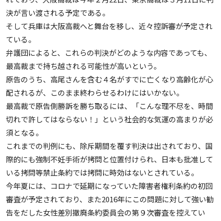
決が言い渡される予定である。
そして兵庫は大阪高裁へと舞台を移し、近々控訴審が予定され
ている。
弁護団によると、これらの判決がどのような内容であっても、
最高裁まで持ち越される可能性が高いという。
原告のうち、高尾さんを含む４名がすでに亡くなり高齢化が心
配されるが、このまま終わらせるわけにはいかない。
最高裁で原告側勝訴を勝ち取るには、「こんな理不尽を、時間
切れで許してはならない！」という社会的な気運の高まりが必
須となる。
これまでの判例にも、除斥期間を覆す判決は出されており、国
際的にも強制不妊手術が拷問と位置付けられ、日本も批准して
いる拷問等禁止条約では拷問に時効はないとされている。
今年夏には、コロナで延期になっていた障害者権利条約の初回
審査が予定されており、また2016年にこの問題に対して強い勧
告をだした女性差別撤廃条約委員会の第９次審査を控えてい