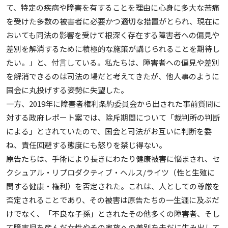
て、特定の疾病や障害を有することを理由に心身に多大な苦痛
を受けた多数の被害者に必要かつ適切な措置がとられ、現在に
おいても同法の影響を受けて根深く存在する障害者への偏見や
差別を解消するために積極的な施策が講じられることを期待し
たい。」と、付言している。私たちは、障害者への偏見や差別
を解消できるのは司法の場だと考えてきたが、他人事のように
国会に丸投げする姿勢に失望した。
一方、2019年に障害者権利条約委員会から出された事前質問に
対する政府レポート案では、除斥期間について「裁判所の判断
による」とされていたので、国会と司法がお互いに判断を委
ね、責任回避する態度にも怒りを禁じ得ない。
原告たちは、手術により長きにわたり健康被害に悩まされ、セ
クシュアル・リプロダクティブ・ヘルス/ライツ（性と生殖に
関する健康・権利）を否定された。これは、人としての尊厳を
否定されることであり、その被害は原告たちの一生涯に及ぶだ
けでなく、「不良な子孫」とされたその他多くの障害者、そし
て障害児を産んだ女性やその家族への差別を未だに生み出して