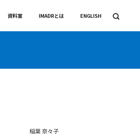
資料室
IMADRとは
ENGLISH
稲葉 奈々子