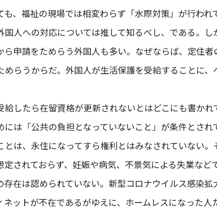
ても、福祉の現場では相変わらず「水際対策」が行われ
外国人への対応については推して知るべし、である。し
から申請をためらう外国人も多い。なぜならば、定住者
ためらうからだ。外国人が生活保護を受給することに、
受給したら在留資格が更新されないとはどこにも書かれ
めには「公共の負担となっていないこと」が条件とされ
ことは、永住になってすら権利とはみなされていない。
想定されておらず、妊娠や病気、不景気による失業など
の存在は認められていない。新型コロナウイルス感染拡
ィネットが不在であるがゆえに、ホームレスになった人