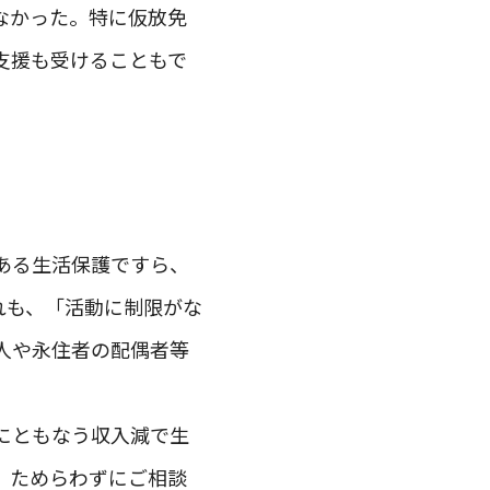
なかった。特に仮放免
支援も受けることもで
ある生活保護ですら、
れも、「活動に制限がな
人や永住者の配偶者等
にともなう収入減で生
）ためらわずにご相談