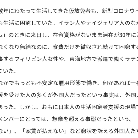
数年にわたって生活してきた仮放免者も、新型コロナウ
も生活に困窮していた。イラン人やナイジェリア人のなか
ム」のときに来日し、在留資格がないまま滞在が30年に
なくなり無給なのに、寮費だけを徴収され続けて困窮す
事するフィリピン人女性や、東海地方で派遣で働くラテ
ていた。
なかでもっとも不安定な雇用形態で働き、何かあれば一
援を受けた人の多くが外国人だったという事実は、外国
あった。しかし、おもに日本人の生活困窮者支援の現場
メンバーにとっては、想像を超える事態だったという。
ない」、「家賃が払えない」など窮状を訴える外国人た