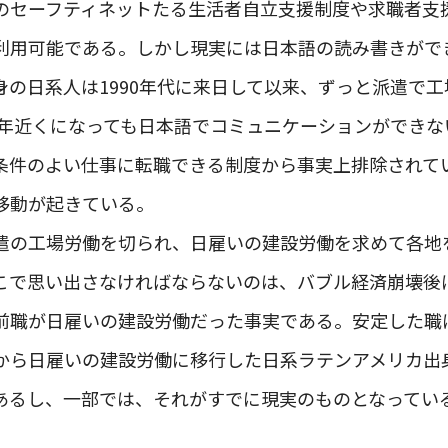
のセーフティネットたる生活者自立支援制度や求職者支
利用可能である。しかし現実には日本語の読み書きがで
身の日系人は1990年代に来日して以来、ずっと派遣で
30年近くになっても日本語でコミュニケーションができ
条件のよい仕事に転職できる制度から事実上排除されて
移動が起きている。
遣の工場労働を切られ、日雇いの建設労働を求めて各地
こで思い出さなければならないのは、バブル経済崩壊後
前職が日雇いの建設労働だった事実である。安定した職
から日雇いの建設労働に移行した日系ラテンアメリカ出
あるし、一部では、それがすでに現実のものとなってい