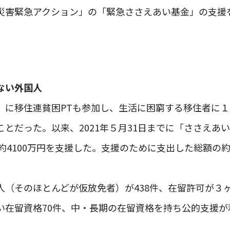
災害緊急アクション」の「緊急ささえあい基金」の支援
。
ない外国人
」に移住連貧困PTも参加し、生活に困窮する移住者に
とだった。以来、2021年５月31日までに「ささえあ
、約4100万円を支援した。支援のために支出した総額の
人（そのほとんどが仮放免者）が438件、在留許可が３
い在留資格70件、中・長期の在留資格を持ち公的支援が利