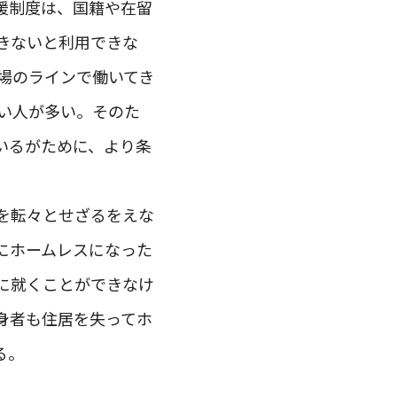
援制度は、国籍や在留
きないと利用できな
工場のラインで働いてき
ない人が多い。そのた
いるがために、より条
を転々とせざるをえな
にホームレスになった
に就くことができなけ
身者も住居を失ってホ
る。