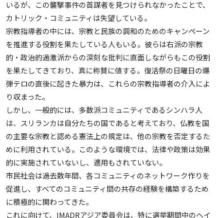
いるが、この襲撃事件の首謀者を見つけられなかったことで、
カトリック・コミュニティは失望している。
宗教指導者の中には、宗教と民族の調和のためのキャンペーン
を推進する役割を果たしている人もいる。彼らは右派の宗教
的・政治的過激派からの深刻な批判に直面しながらもこの役割
を果たしてきており、真に称賛に値する。復活祭の日曜日の爆
弾テロの直後に起きた暴力は、これらの宗教指導者の介入によ
り収まった。
しかし、一般的には、多数派コミュニティであるシンハラ人
は、スリランカは自分たちの国であると考えており、仏教を国
の主要な宗教と認める憲法上の規定は、他の宗教を否定するた
めに利用されている。このような環境では、法律や政策は効果
的に実施されていないし、適用もされていない。
市民社会は過去数年間、各コミュニティのネットワーク作りを
促進し、すべてのコミュニティ間の共存の経験を構築するため
に積極的に関わってきた。
これに向けて、IMADRアジア委員会は、特に選挙期間中のヘイ