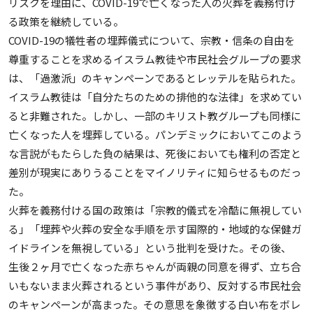
リスクを理由に、COVID-19で亡くなった人の火葬を義務付け
る政策を継続している。
COVID-19の犠牲者の埋葬儀式について、宗教・信条の自由を
尊重することを求めるイスラム教徒や市民社会グループの要求
は、「過激派」のキャンペーンであるとレッテルを貼られた。
イスラム教徒は「自分たちのための排他的な法律」を求めてい
ると非難された。しかし、一部のキリスト教グループも同様に
亡くなった人を埋葬している。パンデミックにおいてこのよう
な言説がもたらした負の結果は、死後においても権利の否定と
差別が現実にありうることをマイノリティに知らせるものだっ
た。
火葬を義務付ける国の政策は「宗教的儀式を冷酷に無視してい
る」「埋葬や火葬の安全な手順を示す国際的・地域的な保健ガ
イドラインを無視している」という批判を受けた。その後、
生後２ヶ月で亡くなった赤ちゃんが両親の同意を得ず、立ち合
いもないまま火葬されるという事件があり、反対する市民社会
のキャンペーンが高まった。その意思を象徴する白い布をボレ