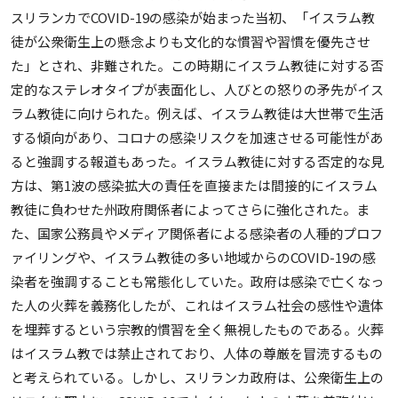
スリランカでCOVID-19の感染が始まった当初、「イスラム教
徒が公衆衛生上の懸念よりも文化的な慣習や習慣を優先させ
た」とされ、非難された。この時期にイスラム教徒に対する否
定的なステレオタイプが表面化し、人びとの怒りの矛先がイス
ラム教徒に向けられた。例えば、イスラム教徒は大世帯で生活
する傾向があり、コロナの感染リスクを加速させる可能性があ
ると強調する報道もあった。イスラム教徒に対する否定的な見
方は、第1波の感染拡大の責任を直接または間接的にイスラム
教徒に負わせた州政府関係者によってさらに強化された。ま
た、国家公務員やメディア関係者による感染者の人種的プロフ
ァイリングや、イスラム教徒の多い地域からのCOVID-19の感
染者を強調することも常態化していた。政府は感染で亡くなっ
た人の火葬を義務化したが、これはイスラム社会の感性や遺体
を埋葬するという宗教的慣習を全く無視したものである。火葬
はイスラム教では禁止されており、人体の尊厳を冒涜するもの
と考えられている。しかし、スリランカ政府は、公衆衛生上の