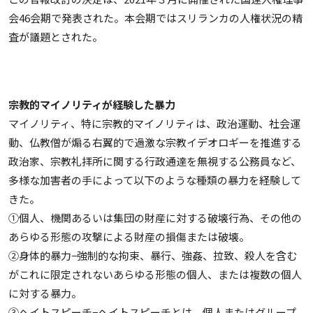
会46会期で発表された。本会期ではスリランカの人権状況の精
査が議題とされた。
宗教的マイノリティが経験した暴力
マイノリティ、特に宗教的マイノリティは、政治運動、社会運
動、仏教僧が煽る右翼的で過激な宗教イデオロギーを推進する
政治家、宗教礼拝所に関する行政通達を無視する公務員など、
多様な加害者の手によって以下のような種類の暴力を経験して
きた。
①個人、機関あるいは集団の財産に対する破壊行為、その他の
あらゆる形態の攻撃による財産の損傷または破壊。
②身体的暴力−強制的な拘束、暴行、強姦、拉致、殺人を含む
がこれに限定されないあらゆる形態の個人、または複数の個人
に対する暴力。
③ヘイトスピーチ−ヘイトスピーチとは、個人またはグループ