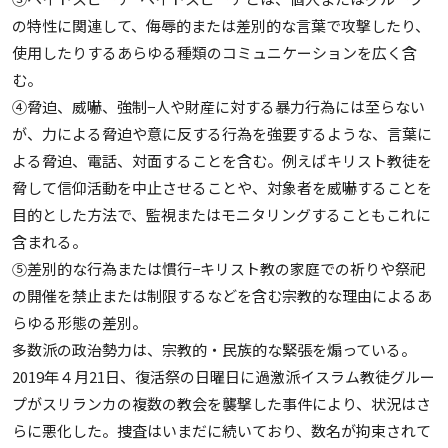
の特性に関連して、侮辱的または差別的な言葉で攻撃したり、
使用したりするあらゆる種類のコミュニケーションを広く含
む。
④脅迫、威嚇、強制−人や財産に対する暴力行為には至らない
が、力による脅迫や意に反する行為を強要するような、言葉に
よる脅迫、電話、対面することを含む。例えばキリスト教徒を
脅して信仰活動を中止させることや、対象者を威嚇することを
目的とした方法で、監視またはモニタリングすることもこれに
含まれる。
⑤差別的な行為または慣行−キリスト教の家庭での祈りや祭祀
の開催を禁止または制限するなどを含む宗教的な理由によるあ
らゆる形態の差別。
多数派の政治勢力は、宗教的・民族的な緊張を煽っている。
2019年４月21日、復活祭の日曜日に過激派イスラム教徒グルー
プがスリランカの複数の教会を襲撃した事件により、状況はさ
らに悪化した。捜査はいまだに続いており、数名が拘束されて