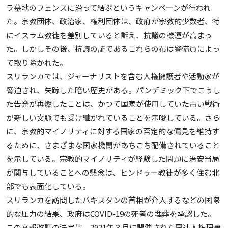
ラ墓地のフェンスに沿って結ぶというキャンペーンが行われ
た。宗教団体、政治家、権利団体は、政府が宗教的少数者、特
にイスラム教徒を差別していると訴え、抗議の機運が高まっ
た。しかしその後、抗議の証であるこれらの布は警備員によっ
て取り除かれた。
スリランカでは、ジャーナリストを含む人権擁護者や活動家が
脅迫され、失踪した暗い歴史がある。パンデミック下でこうし
た告発が再燃したことは、かつて国家が使用していた古い戦術
が新しい文脈でも受け継がれていることを示唆している。さら
に、宗教的マイノリティに対する国家の否定的な偏見を維持す
るために、さまざまな国家機関があちこち配備されていること
を示している。宗教的マイノリティが経験した問題に治安当局
が関与していることへの懸念は、ヒンドゥー教徒が多く住む北
部でも表面化している。
スリランカを訪問したパキスタンの首相が介入するなどの国際
的な圧力の結果、政府はCOVID-19の死者の埋葬を承認した。
この官報改訂の決定は、2021年３月に開催された国連人権理事