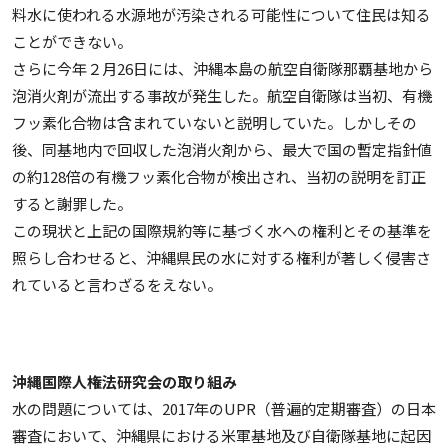
料水に使われる水源地が汚染される可能性について住民は知る
ことができない。
さらに今年２月26日には、沖縄本島の航空自衛隊那覇基地から
泡消火剤が流出する事故が発生した。航空自衛隊は当初、有機
フッ素化合物は含まれていないと説明していた。しかしその
後、同基地内で回収した泡消火剤から、最大で国の暫定指針値
の約128倍の有機フッ素化合物が検出され、当初の説明を訂正
すると謝罪した。
この現状と上記の国際規約等に基づく水への権利とその基準を
照らし合わせると、沖縄県民の水に対する権利が著しく侵害さ
れていると言わざるをえない。
沖縄国際人権法研究会の取り組み
水の問題については、2017年のUPR（普遍的定期審査）の日本
審査において、沖縄県における米軍基地及び自衛隊基地に起因