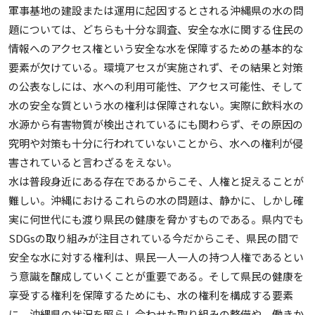
軍事基地の建設または運用に起因するとされる沖縄県の水の問
題については、どちらも十分な調査、安全な水に関する住民の
情報へのアクセス権という安全な水を保障するための基本的な
要素が欠けている。環境アセスが実施されず、その結果と対策
の公表なしには、水への利用可能性、アクセス可能性、そして
水の安全な質という水の権利は保障されない。実際に飲料水の
水源から有害物質が検出されているにも関わらず、その原因の
究明や対策も十分に行われていないことから、水への権利が侵
害されていると言わざるをえない。
水は普段身近にある存在であるからこそ、人権と捉えることが
難しい。沖縄におけるこれらの水の問題は、静かに、しかし確
実に何世代にも渡り県民の健康を脅かすものである。県内でも
SDGsの取り組みが注目されている今だからこそ、県民の間で
安全な水に対する権利は、県民一人一人の持つ人権であるとい
う意識を醸成していくことが重要である。そして県民の健康を
享受する権利を保障するためにも、水の権利を構成する要素
に、沖縄県の状況を照らし合わせた取り組みの整備や、働きか