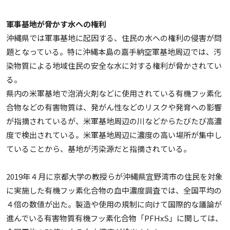
軍事基地が脅かす水への権利
沖縄県では軍事基地に起因する、住民の水への権利の侵害が問
題となっている。特に沖縄本島の嘉手納空軍基地周辺では、汚
染物質による地域住民の安全な水に対する権利が脅かされてい
る。
県内の米軍基地で泡消火剤などに使用されている有機フッ素化
合物などの有害物質は、発がん性などのリスクや発育への影響
が指摘されているが、米軍基地周辺の川などからたびたび高濃
度で検出されている。米軍基地周辺に濃度の高い場所が集中し
ていることから、基地が汚染源だと指摘されている。
2019年４月に京都大学の教授らが沖縄県宜野湾市の住民を対象
に実施した有機フッ素化合物の血中濃度調査では、全国平均の
４倍の数値が出た。製造や使用の規制に向けて国際的な議論が
進んでいる有害物質有機フッ素化合物「PFHxS」に関しては、