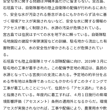
安全な水に関する問題は沖縄本島だけに留まらない。宮古島、
石垣島では、自衛隊基地の陸上自衛隊の配備が行われるにあた
り、安全な水が汚染される懸念があるにもかかわらず法令に基
づく環境アセスが実施されないなど、安全な水に関する情報の
アクセスが著しく制限され、水源の汚染が危惧されている。
宮古島では住民はすべての水を地下水に頼っている。自衛隊駐
屯地施設の建設や実弾演習などの訓練、駐屯地から流出した有
害物質により、水の安全性が脅かされることが危惧されてい
る。
石垣島でも陸上自衛隊ミサイル部隊配備に向け、2019年３月に
駐屯地の工事が着手された。この配備予定地の周辺は、島民の
水源となっている宮良川の支流にあたる。予定地の約半分を占
める市有地は未取得であったにもかかわらずこのタイミングで
工事が着工したことについて、住民から「アセス逃れ」である
と指摘されている。年度内に着工すれば、４月１日施行の県環
境影響評価（アセスメント）条例の適用外となるからだ。環境
アセスが実施されなければ、工事や配備により、農業用水や飲