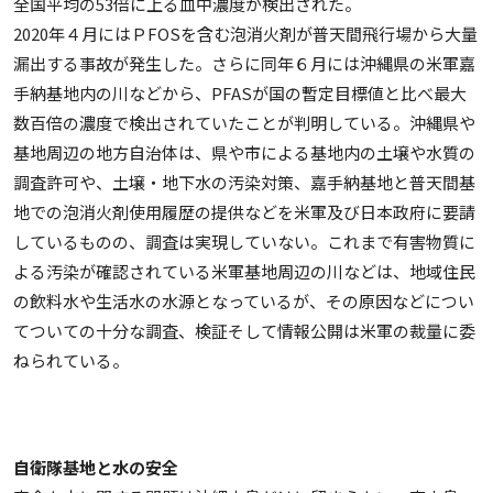
全国平均の53倍に上る血中濃度が検出された。
2020年４月にはＰFOSを含む泡消火剤が普天間飛行場から大量
漏出する事故が発生した。さらに同年６月には沖縄県の米軍嘉
手納基地内の川などから、PFASが国の暫定目標値と比べ最大
数百倍の濃度で検出されていたことが判明している。沖縄県や
基地周辺の地方自治体は、県や市による基地内の土壌や水質の
調査許可や、土壌・地下水の汚染対策、嘉手納基地と普天間基
地での泡消火剤使用履歴の提供などを米軍及び日本政府に要請
しているものの、調査は実現していない。これまで有害物質に
よる汚染が確認されている米軍基地周辺の川などは、地域住民
の飲料水や生活水の水源となっているが、その原因などについ
てついての十分な調査、検証そして情報公開は米軍の裁量に委
ねられている。
自衛隊基地と水の安全