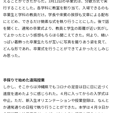
えることができたからだ。3月12日の卒業式は、分散方式で実
行することとした。各学科に教室を割り当て、入場できるのも
卒業生と学科の教員だけ。学長や来賓の挨拶も文章による配布
にとどめ、できるだけ簡素な式を執り行うことにした。後で話
を聞くと、通常の卒業式より、教員と学生の距離が近い気がし
てよかったという感想もちらほら聞こえてきた。何より、精い
っぱい着飾った卒業生たちが互いに写真を撮りあう姿を見て、
どんな形であれ、卒業式を行うことができてよかったとしみじ
み思った。
手探りで始めた遠隔授業
しかし、そこからは沖縄県でもコロナの足音は日に日に近づく
速度を速めたように感じられた。４月に入ってからの入学式は
中止。ただ、新入生オリエンテーションや授業登録は、なんと
か通常通りの日程で執り行うことができた。本学は４月９日か