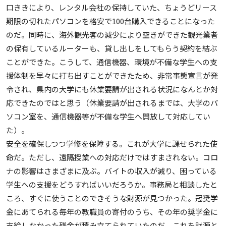
口ききにより、レンタル会社の保持していた、ちょうどリース
期限の切れたパソコンを格安で100台購入できることになった
のだ。同時に、海外観光客の減少により空きができた観光業者
の保有しているルーターも、貸し出しをしてもらう契約を結ぶ
ことができた。こうして、通信機器、環境が不備な学生への支
援体制を早々に打ち出すことができたため、非常事態宣言が発
令され、県内の大学にも休業要請が出される状況になんとか対
応できたのではと思う（休業要請が出されるまでは、大学のパ
ソコン室を、通信機器等が不備な学生へ開放して対応してい
た）。
安全を確保しつつ学修を保障する。これが大学に課せられた使
命だ。ただし、遠隔授業への対応だけではすまされない。コロ
ナの影響はさまざまに及ぶ。バイトの収入が減り、困っている
学生への支援をどうすればいいだろうか。事務局と相談したと
ころ、すぐに使うことのできそうな財源が見つかった。冠奨学
金にあてられる毎年の教職員の寄付のうち、その年の奨学金に
支給しなかった残余が積み立てられていたのだ。これを財源と