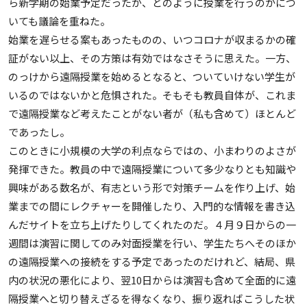
ら新学期の始業予定だったが、どのように授業を行うのかにつ
いても議論を重ねた。
始業を遅らせる案もあったものの、いつコロナが収まるかの確
証がない以上、その方策は有効ではなさそうに思えた。一方、
のっけから遠隔授業を始めるとなると、ついていけない学生が
いるのではないかと危惧された。そもそも教員自体が、これま
で遠隔授業など考えたことがない者が（私も含めて）ほとんど
であったし。
このときに小規模の大学の利点ならではの、小まわりのよさが
発揮できた。教員の中で遠隔授業について多少なりとも知識や
興味がある数名が、有志という形で対策チームを作り上げ、始
業までの間にレクチャーを開催したり、入門的な情報を書き込
んだサイトを立ち上げたりしてくれたのだ。４月９日からの一
週間は演習に関してのみ対面授業を行い、学生たちへそのほか
の遠隔授業への接続をする予定であったのだけれど、結局、県
内の状況の悪化により、翌10日からは演習も含めて全面的に遠
隔授業へと切り替えざるを得なくなり、振り返ればこうした状