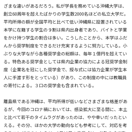
ざまな違いがあるだろう。私が学長を務めている沖縄大学は、
創立60周年を超えたばかりの学生数2000名ほどの私立大学だ。
平均所得の額が全国平均と比べて低い沖縄県に設置されている
本学に在籍する学生の９割は県内出身者であり、バイトと学業
をかけ持つ学生の割合は多い。こうしたことから、本学はふだ
んから奨学制度をできるだけ充実するように努力している。小
ぶりな大学ながら各種奨学金の総額は、毎年１億円を超えてい
る。特色ある奨学金としては県内企業の協力による冠奨学金制
度（企業名を冠にした奨学金で、授与式には協力企業が学生本
人に手渡す形をとっている）があり、この制度の中には教職員
の寄付による。３口の奨学金も含まれている。
離島県である沖縄は、平均所得が低いなどさまざまな格差があ
るが、今回のコロナ禍においては、感染拡大に至る間に、本土
と比べて若干のタイムラグがあったのは、やや幸いだったとい
える。その分、ほかの大学の動向なども参考にして、対応を考