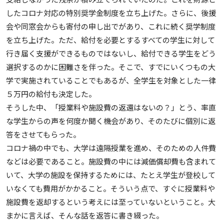
したコロナ対応の特別奨学金制度を立ち上げた。さらに、後援
会や同窓会からも寄付の申し出でがあり、これに続く奨学制度
を立ち上げた。ただ、給付を必要とするすべての学生に対して
行き届く支援ができるものではないし、給付できる学生をどう
選択するのかに困難さを伴った。そこで、すでにいくつもの大
学で実施されていることでもあるが、全学生を対象とした一律
５万円の給付も決定した。
そうした中、「授業料や施設費の返還はないの？」とう、率直
な学生からの声を何度か聞く機会があり、そのたびに個別に返
答をさせてもらった。
コロナ禍の中でも、大学は遠隔授業を進め、そのための人件費
などは必要であること。施設費の中には減価償却費も含まれて
いて、大学の施設を保持するためには、たとえ学生が登校して
いなくても費用がかかること。そういう点で、すぐに授業料や
施設費を返却するという考えには至っていないということ。大
まかに言えば、そんな話を返答に書き綴った。