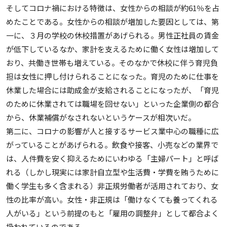
そしてコロナ禍における特徴は、女性からの相談が約61％を占
めたことである。女性からの相談が増加した要因としては、第
一に、３月の学校の休校措置があげられる。男性正社員の賃金
が低下しているなか、家計を支えるために働く女性は増加して
おり、共働き世帯も増えている。そのなかで休校に伴う育児負
担は女性に押し付けられることになった。育児のために仕事を
休業した場合には助成金が支給されることになったが、「育児
のために休業されては職場を回せない」といった企業側の都合
から、休業補償がなされないというケースが相次いだ。
第二に、コロナの影響が人と接するサービス業中心の職種に広
がっていることがあげられる。飲食や接客、小売などの業界で
は、人件費を安く抑えるためにいわゆる「主婦パート」と呼ば
れる（しかし現実には家計自立型や生活費・学費を賄うために
働く学生も多く含まれる）非正規労働者が活用されており、女
性の比率が高い。女性・非正規は「働けなくても養ってくれる
人がいる」という前提のもと「雇用の調整弁」として都合よく
扱われているのである。