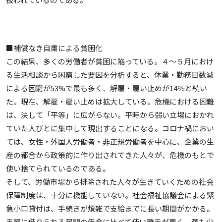
■補償なき自粛による貧困化
この結果、多くの労働者が貧困に陥っている。４〜５月におけ
る生活相談から困窮した要因を分析すると、休業・勤務日数減
による困窮が53%で最も多く、解雇・雇い止めが14％と続い
た。現在、解雇・雇い止めは拡大している。危機における困難
は、決して「平等」に広がらない。平時から弱い立場におかれ
ていた人びとに集中して現出することになる。コロナ禍におい
ては、女性・外国人労働者・非正規労働者を中心に、企業の生
産の都合から政策的に作り出されてきた人々が、危機のもとで
使い捨てられているのである。
そして、労働市場から排除された人々が生きていくための社会
保障制度は、十分に機能していない。社会福祉協議会による緊
急小口貸付は、手続きが煩雑で支給までに長い期間がかかる。
手軽に借りられる民間の借金に比べて使い勝手が悪く、額も少