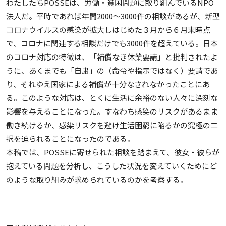
わたしたちPOSSEは、労働・貧困問題に取り組んでいるNPO
法人だ。平時であれば年間2000〜3000件の相談があるが、新型
コロナウイルスの感染が拡大しはじめた３月から６月末時点
で、コロナに関連する相談だけでも3000件を超えている。日本
のコロナ対応の特徴は、「補償なき休業要請」と批判されたよ
うに、あくまでも「自粛」の（命令や指示ではなく）要請であ
り、それゆえ国家による補償が十分なされなかったことにあ
る。このような対応は、とくに生活に余裕のない人々に深刻な
影響を与えることになった。すなわち感染のリスクがあるまま
働き続けるか、感染リスクを避け生活困窮に陥るかの究極の二
択を迫られることになったのである。
本稿では、POSSEに寄せられた相談を踏まえて、彼女・彼らが
抱えている問題を分析し、こうした状況を変えていくためにど
のような取り組みが求められているのかを考察する。