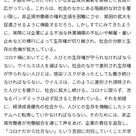
広がっている。これらは、社会のなかにある階級的な対立を覆
い隠し、非正規労働者の権利主張を困難にさせ、貧困の拡大を
促進させるように機能するだろう。しかしすでにみてきたよう
に、実際には企業による不当な休業補償の不払いや解雇・雇い
止めなどの横行によって生存権が切り崩され、社会の分断と生
存の危機が拡大している。
コロナ禍においてこそ、人びとの生存権が守られなければなら
ない。ウイルスは人を選ばない。社会のなかで差別され生存権
が守られない人びとは、感染リスクがあったとしても働き続け
なければならない。ウイルスは、このように差別され排除され
た人びとを媒介に、社会に拡大し続ける。コロナに限らず、次
なるパンデミックは必ず起きると言われている。それを前提
に、経済成長優先の社会から、人びとの生存を機軸にしたシス
テムへと転換していかなければならない。そのためには、非正
規労働者が労働組合を通じて声をあげ、企業の責任を追及し、
「コロナだから仕方ない」という言説に対抗していくことが求