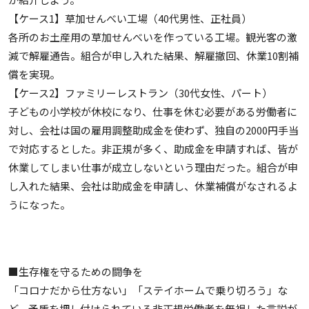
【ケース1】草加せんべい工場（40代男性、正社員）
各所のお土産用の草加せんべいを作っている工場。観光客の激
減で解雇通告。組合が申し入れた結果、解雇撤回、休業10割補
償を実現。
【ケース2】ファミリーレストラン（30代女性、パート）
子どもの小学校が休校になり、仕事を休む必要がある労働者に
対し、会社は国の雇用調整助成金を使わず、独自の2000円手当
で対応するとした。非正規が多く、助成金を申請すれば、皆が
休業してしまい仕事が成立しないという理由だった。組合が申
し入れた結果、会社は助成金を申請し、休業補償がなされるよ
うになった。
■生存権を守るための闘争を
「コロナだから仕方ない」「ステイホームで乗り切ろう」な
ど、矛盾を押し付けられている非正規労働者を無視した言説が