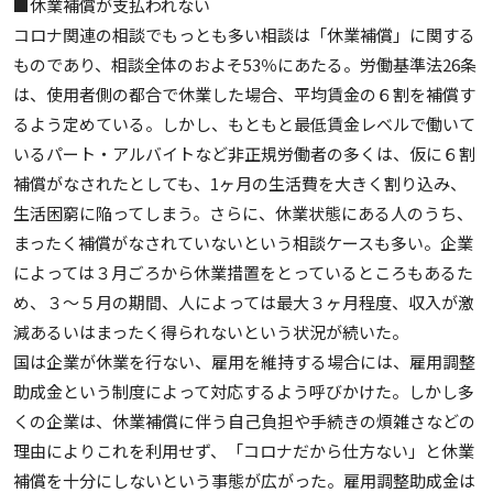
■休業補償が支払われない
コロナ関連の相談でもっとも多い相談は「休業補償」に関する
ものであり、相談全体のおよそ53％にあたる。労働基準法26条
は、使用者側の都合で休業した場合、平均賃金の６割を補償す
るよう定めている。しかし、もともと最低賃金レベルで働いて
いるパート・アルバイトなど非正規労働者の多くは、仮に６割
補償がなされたとしても、1ヶ月の生活費を大きく割り込み、
生活困窮に陥ってしまう。さらに、休業状態にある人のうち、
まったく補償がなされていないという相談ケースも多い。企業
によっては３月ごろから休業措置をとっているところもあるた
め、３〜５月の期間、人によっては最大３ヶ月程度、収入が激
減あるいはまったく得られないという状況が続いた。
国は企業が休業を行ない、雇用を維持する場合には、雇用調整
助成金という制度によって対応するよう呼びかけた。しかし多
くの企業は、休業補償に伴う自己負担や手続きの煩雑さなどの
理由によりこれを利用せず、「コロナだから仕方ない」と休業
補償を十分にしないという事態が広がった。雇用調整助成金は