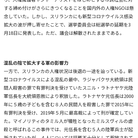
する締め付けがさらにきつくなることを国内外の人権NGOは懸
念していた。しかし、スリランカにも新型コロナウイルス感染
拡大の波が押し寄せたことで、選挙委員会は総選挙の延期を3
月18日に発表した。ただ、議会は解散されたままである。
混乱の陰で拡大する軍の影響力
一方で、スリランカの人権状況は後退の一途を辿っている。新
型コロナウイルスによる混乱の最中、ラジャパクサ大統領は民
間人殺害の罪で有罪判決を受けていたスニル・ラトナヤケ元陸
軍伍長を大統領恩赦により釈放した。ラトナヤケ元伍長は2000
年に５歳の子どもを含む８人の民間人を殺害した罪で2015年に
有罪判決を受け、2019年５月に最高裁によって刑が確定してい
た。マイノリティのタミル人が犠牲となったミルスヴィルの虐
殺と呼ばれるこの事件では、元伍長を含む５人の陸軍兵士が起
訴されていたが、４人については証拠不十分として釈放されて