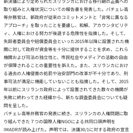
新決議により定められたスリランカにおける移行期の正義への
取り組みと人権状況についての報告書を発表した。バチェレ高
等弁務官は、新政府が従来のコミットメントと「非常に異なる
アプローチ」を取ったことを憂慮し、和解、アカウンタビリテ
ィ、人権における努力が後退する危険性を指摘した。そして、
失踪者委員会や賠償委員会といった2015年以降に設置された機
関に対して政府が資金等を十分に提供することを求め、これら
機関および司法の独立性と、市民社会やメディアの活動の自由
が保障されることの重要性を訴えた。また、スリランカにおけ
る過去の人権侵害の処罰や治安部門の改革が不十分であり、刑
事司法が満足に機能していないことも指摘した。そして、2015
年以前にスリランカ政府によって設置されてきた数々の機関が
失敗に終わってきた経緯から、新たな調査委員会についても疑
問を呈した。
バチェレ高等弁務官の発表に続き、スリランカの人権問題に取
り組んできた７つの国際人権NGOによる共同口頭声明を
IMADRが読み上げた。声明では、決議30/1に対する政府の宣言