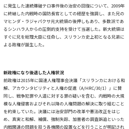
に発生した連続爆破テロ事件後の治安の回復について、2009年
に終結した内戦時の国防長官としての経歴を強調し、また兄の
マヒンダ・ラジャパクサ元大統領の後押しもあり、多数派であ
るシンハラ人からの圧倒的支持を受けて当選した。新大統領は
すぐに兄を総理大臣に任命し、スリランカ史上初となる兄弟に
よる政権が誕生した。
新政権になり後退した人権状況
前政権は2015年に国連人権理事会決議「スリランカにおける和
解、アカウンタビリティと人権の促進（A/HRC/30/1）」に賛
同し、戦争犯罪や人道に対する罪の疑いを含む、内戦時の大規
模な人権侵害およびそれ以降の人権問題の解決に取り組むこと
を約束していた。決議には治安部門の改革や憲法改正をはじ
め、真実と和解、補償、強制失踪、加害者の調査訴追といった
内戦関連の問題を担う各機関の設置などを行うことが明記され