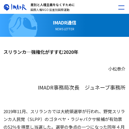
差別と人種主義をなくすために
国際人権NGO 反差別国際運動
IMADR通信
NEWS LETTER
スリランカ─強権化がすすむ2020年
小松泰介
IMADR事務局次長 ジュネーブ事務所
2019年11月、スリランカでは大統領選挙が行われ、野党スリラ
ンカ人民党（SLPP）のゴタベヤ・ラジャパクサ候補が有効票
の52％を得票し当選した。選挙の争点の一つになった同年４月