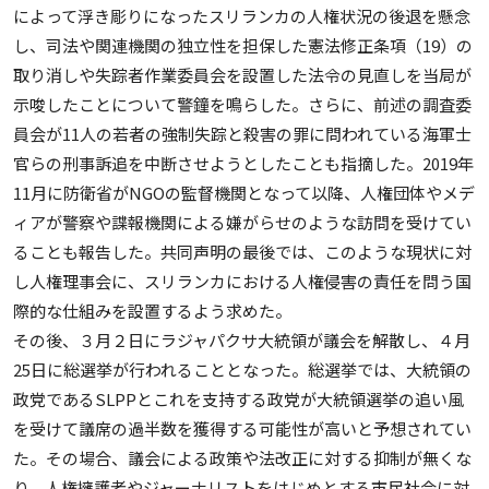
によって浮き彫りになったスリランカの人権状況の後退を懸念
し、司法や関連機関の独立性を担保した憲法修正条項（19）の
取り消しや失踪者作業委員会を設置した法令の見直しを当局が
示唆したことについて警鐘を鳴らした。さらに、前述の調査委
員会が11人の若者の強制失踪と殺害の罪に問われている海軍士
官らの刑事訴追を中断させようとしたことも指摘した。2019年
11月に防衛省がNGOの監督機関となって以降、人権団体やメデ
ィアが警察や諜報機関による嫌がらせのような訪問を受けてい
ることも報告した。共同声明の最後では、このような現状に対
し人権理事会に、スリランカにおける人権侵害の責任を問う国
際的な仕組みを設置するよう求めた。
その後、３月２日にラジャパクサ大統領が議会を解散し、４月
25日に総選挙が行われることとなった。総選挙では、大統領の
政党であるSLPPとこれを支持する政党が大統領選挙の追い風
を受けて議席の過半数を獲得する可能性が高いと予想されてい
た。その場合、議会による政策や法改正に対する抑制が無くな
り、人権擁護者やジャーナリストをはじめとする市民社会に対