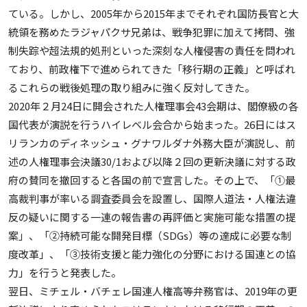
ている。しかし、2005年から2015年までそれぞれ国防長官と大
統領を務めたラジャパクサ兄弟は、戦争犯罪に加えて拷問、強
制失踪や超法規的処刑といった深刻な人権侵害の責任を問われ
ており、前政権下で進められてきた「移行期の正義」と呼ばれ
るこれらの戦後処理の取り組みに強く反対してきた。
2020年２月24日に開会された人権理事会43会期は、閣僚級の各
国代表が演説を行うハイレベル会合から始まった。26日にはス
リランカのディネッシュ・グナワルダナ外務大臣が演説し、前
述の人権理事会決議30/1および以降２回の更新決議に対する政
府の賛同を撤回すると各国の前で宣言した。その上で、「①最
高裁判事が率いる調査委員会を設置し、国際人道法・人権法違
反の疑いに関する一連の報告書の再評価と実施可能な措置の提
案」、「②持続可能な開発目標（SDGs）等の達成に必要な制
度改革」、「③技術支援と能力強化の分野における国連との協
力」を行うと発表した。
翌日、ミチェル・バチェレ国連人権高等弁務官は、2019年の更