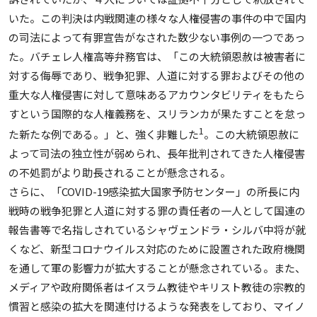
いた。この判決は内戦関連の様々な人権侵害の事件の中で国内
の司法によって有罪宣告がなされた数少ない事例の一つであっ
た。バチェレ人権高等弁務官は、「この大統領恩赦は被害者に
対する侮辱であり、戦争犯罪、人道に対する罪およびその他の
重大な人権侵害に対して意味あるアカウンタビリティをもたら
すという国際的な人権義務を、スリランカが果たすことを怠っ
1
た新たな例である。」と、強く非難した
。この大統領恩赦に
よって司法の独立性が弱められ、長年批判されてきた人権侵害
の不処罰がより助長されることが懸念される。
さらに、「COVID-19感染拡大国家予防センター」の所長に内
戦時の戦争犯罪と人道に対する罪の責任者の一人として国連の
報告書等で名指しされているシャヴェンドラ・シルバ中将が就
くなど、新型コロナウイルス対応のために設置された政府機関
を通して軍の影響力が拡大することが懸念されている。また、
メディアや政府関係者はイスラム教徒やキリスト教徒の宗教的
慣習と感染の拡大を関連付けるような発表をしており、マイノ