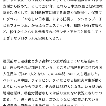
支援から始めた。そして2014年、これら日本語教室と継承語教
室を起点として、放射能被害に関する調査と情報提供、保養プ
ログラム、「やさしい日本語」による防災ワークショップ、子
どもフォーラム、からふるフェスティバル、相談・同行支援な
ど、移住女性たちや地元市民のボランティアたちと協働してさ
まざまなプログラムを実施してきた。
震災前から過疎化と少子高齢化の波が始まっていた福島県で
は、震災後それが加速している。ところが福島県内に住む外国
人住民は1万4191人となり、この４年間で4000人も増加した。
ベトナムや中国、フィリピン、タイなどから技能実習生が働く
ようになったからであり、その数は3337人となる。いま県内の
地場産業は、移住労働者なしでは成り立たない状況になりつつ
ある。今、彼・彼女たちは、次のような状況に置かれている。
◆福島第一原発の「事故収束」はまだ終わっていない