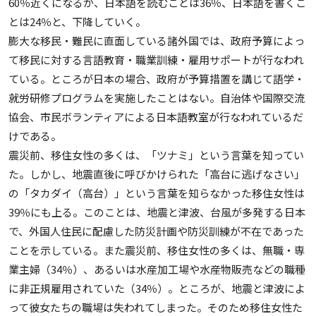
60％近くになるが、日本語を読むことは36％、日本語を書くこ
とは24％と、下降していく。
膨大な移民・難民に直面している諸外国では、政府予算によっ
て移民に対する言語教育・職業訓練・雇用サポートが行なわれ
ている。ところが日本の場合、政府が予算措置を講じて語学・
就労研修プログラムを実施したことはない。自治体や国際交流
協会、市民ボランティアによる日本語教室が行なわれているだ
けである。
震災前、移住女性の多くは、「ツナミ」という言葉を知ってい
た。しかし、地震直後に呼びかけられた「高台に逃げなさい」
の「タカダイ（高台）」という言葉を知らなかった移住女性は
39％にも上る。このことは、地震と津波、台風が多発する日本
で、外国人住民に配慮した防災計画や防災訓練が不在であった
ことを示している。また震災前、移住女性の多くは、無職・専
業主婦（34％）、あるいは水産加工場や水産物販売などの職種
に非正規雇用されていた（34％）。ところが、地震と津波によ
って彼女たちの職場は失われてしまった。そのため移住女性た