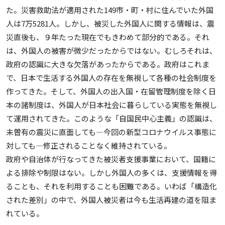
た。災害救助法が適用された149市・町・村に住んでいた外国
人は7万5281人。しかし、被災した外国人に関する情報は、震
災直後も、９年たった現在でもきわめて部分的である。それ
は、外国人の被害が微少だったからではない。むしろそれは、
政府の認識に大きな欠落があったからである。政府はこれま
で、日本で生活する外国人の存在を無視して各種の社会制度を
作ってきた。そして、外国人の出入国・在留管理制度を除く日
本の諸制度は、外国人が日本社会に暮らしている実態を無視し
て運用されてきた。このような「自国民中心主義」の認識は、
未曽有の震災に直面しても―今回の新型コロナウイルス事態に
対しても―修正されることなく維持されている。
政府や自治体が行なってきた被災者支援事業において、国籍に
よる排除や制限はない。しかし外国人の多くは、支援情報を得
ることも、それを利用することも困難である。いわば「構造化
された差別」の中で、外国人被災者は今も生活再建の道を阻ま
れている。