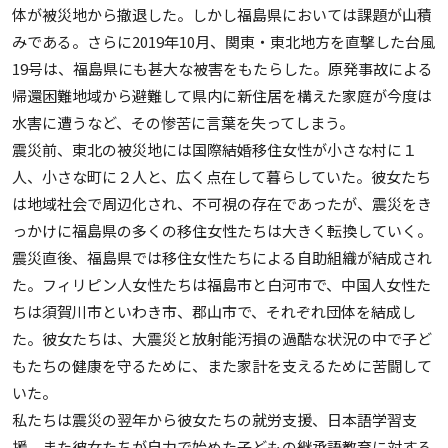
体が被災地から撤退した。しかし福島県においては課題が山積
みである。さらに2019年10月、関東・東北地方を直撃した台風
19号は、福島県にも甚大な被害をもたらした。原発事故による
帰還困難地域から避難して県内に新住居を構えた家庭が今度は
水害に遭うなど、その惨苦に言葉を失ってしまう。
震災前、東北の被災地には国際結婚移住女性が小さな村に１
人、小さな町に２人と、広く点在して暮らしていた。彼女たち
は地域社会で周辺化され、不可視の存在であったが、震災をき
っかけに福島県の多くの移住女性たちは大きく転換していく。
震災直後、福島県では移住女性たちによる自助組織が結成され
た。フィリピン人女性たちは福島市と白河市で、中国人女性た
ちは須賀川市といわき市、郡山市で、それぞれ団体を結成し
た。彼女たちは、大震災と放射能汚損の過酷な状況の中で子ど
もたちの健康を守るために、また家計を支えるために苦闘して
いた。
私たちは震災の翌年から彼女たちの就労支援、日本語学習支
援、また彼女たちが自力で始めた子どもの継承語教育に対する