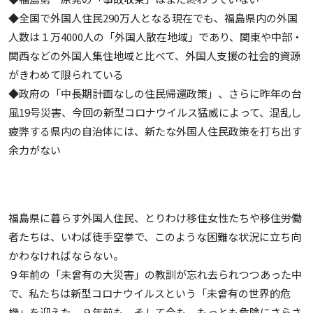
◆全国で外国人住民290万人となる現在でも、福島県内の外国
人数は１万4000人の「外国人散在地域」であり、関東や中部・
関西などの外国人集住地域と比べて、外国人支援の社会的資源
がきわめて限られている
◆政府の「中長期計画なしの住民帰還政策」、さらに昨年の台
風19号災害、今回の新型コロナウイルス猛威によって、混乱し
疲弊する県内の自治体には、新たな外国人住民政策を打ち出す
余力がない
福島県に暮らす外国人住民、とりわけ移住女性たちや移住労働
者たちは、いわば徒手空拳で、このような困難な状況に立ち向
かわなければならない。
９年前の「未曾有の大災害」の教訓が忘れ去られつつあった中
で、私たちは新型コロナウイルスという「未曾有の世界的危
機」を迎えた。９年前も、そして今も、もっとも危険にさらさ