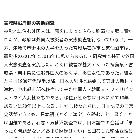
宮城県沿岸部の実態調査
被災地に住む外国人は、震災によってさらに脆弱な立場に置か
れたが、政府は外国人被災者の実態調査を行なっていない。一
方、津波で市街地の大半を失った宮城県石巻市と気仙沼市は、
震災後の2012年と2013年に私たちＮＧＯ・研究者と共同で外国
人実態調査を実施した。とくに被害が甚大であった福島県・宮
城県・岩手県に住む外国人の多くは、移住女性であった。彼女
たちは1980年代後半以降、日本人男性と結婚して東北の農村・
漁村、中小都市部へ移住して来た中国人・韓国人・フィリピン
人・タイ人女性たちである。移住女性たちは日本に来て10年、
あるいは20年以上になる。しかし彼女たちは、日本語での日常
会話ができても、日本語（とくに漢字）を読むこと、書くこと
は困難である。石巻・気仙沼調査では、日本語での会話は「ま
ったく問題がない／あまり問題はない」と回答した移住女性は