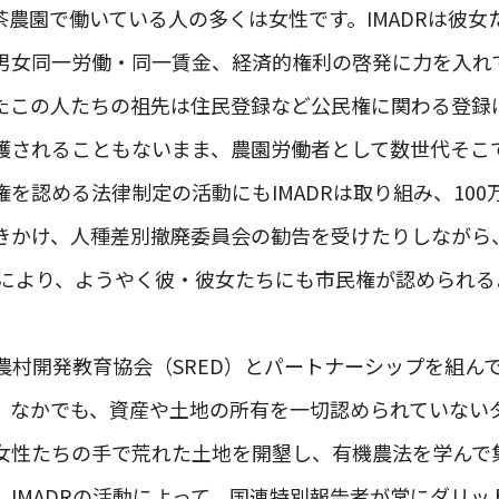
茶農園で働いている人の多くは女性です。IMADRは彼女
男女同一労働・同一賃金、経済的権利の啓発に力を入れ
たこの人たちの祖先は住民登録など公民権に関わる登録
護されることもないまま、農園労働者として数世代そこ
を認める法律制定の活動にもIMADRは取り組み、10
きかけ、人種差別撤廃委員会の勧告を受けたりしながら
制定により、ようやく彼・彼女たちにも市民権が認められ
は農村開発教育協会（SRED）とパートナーシップを組ん
。なかでも、資産や土地の所有を一切認められていない
女性たちの手で荒れた土地を開墾し、有機農法を学んで
。IMADRの活動によって、国連特別報告者が常にダリ