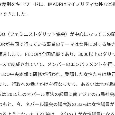
合差別をキーワードに、IMADRはマイノリティ女性など
いできました。
EDO（フェミニストダリット協会）が中心になってこの
MADRが共同で行っている事業のテーマは女性に対する暴
連します。FEDOは全国組織であり、3000以上のダリ
ースで結成されていて、メンバーのエンパワメントを行
FEDO中央本部で研修が行われ、受講した女性たちは地
たり、行政への働きかけを行なったり、あるいは地方選
は 2015年のネパール憲法の起草に南アジアの市民社
のもと、今、ネパール議会の議席数の 33%は女性議員
関わるようになった 25年前は、３分の１が女性議員にな