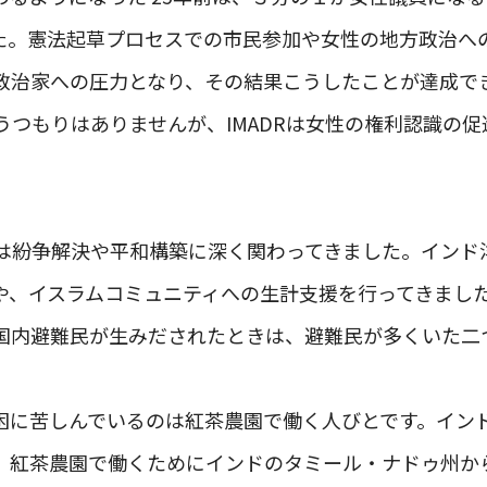
た。憲法起草プロセスでの市民参加や女性の地方政治へ
政治家への圧力となり、その結果こうしたことが達成で
いうつもりはありませんが、IMADRは女性の権利認識の
DRは紛争解決や平和構築に深く関わってきました。イン
や、イスラムコミュニティへの生計支援を行ってきまし
国内避難民が生みだされたときは、避難民が多くいた二
困に苦しんでいるのは紅茶農園で働く人びとです。イン
、紅茶農園で働くためにインドのタミール・ナドゥ州か