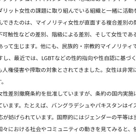
ダリット女性の課題に取り組んでいる組織と一緒に活動
んできたのは、マイノリティ女性が直面する複合差別の
不可触性などの差別、階級による差別、そして女性であ
あって生じます。他にも、民族的・宗教的マイノリティ
すし、最近では、LGBTなどの性的指向や性自認に基づ
も人権侵害や搾取の対象とされてきました。女性は非常
す。
女性差別撤廃条約を批准していますが、条約の国内実施
ています。たとえば、バングラデシュやパキスタンはイ
応が妨げられています。国際的にはジェンダーの平等は
国々における社会やコミュニティの動きを見てみると、