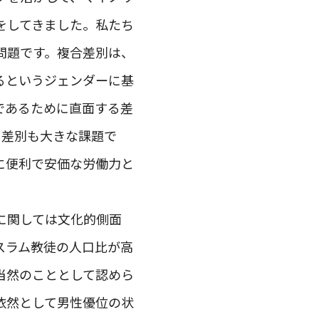
をしてきました。私たち
問題です。複合差別は、
るというジェンダーに基
であるために直面する差
く差別も大きな課題で
に便利で安価な労働力と
に関しては文化的側面
スラム教徒の人口比が高
当然のこととして認めら
依然として男性優位の状