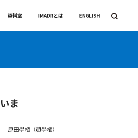
資料室
IMADRとは
ENGLISH
のいま
原田學植（趙學植）