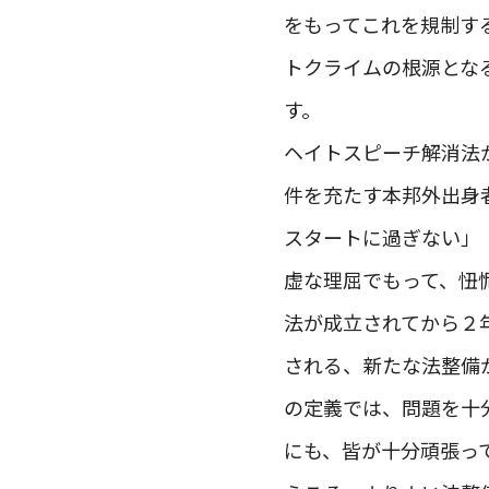
をもってこれを規制す
トクライムの根源とな
す。
ヘイトスピーチ解消法
件を充たす本邦外出身
スタートに過ぎない」
虚な理屈でもって、忸
法が成立されてから２
される、新たな法整備
の定義では、問題を十
にも、皆が十分頑張っ