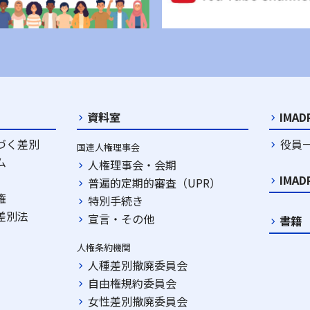
資料室
IMA
づく差別
役員
国連人権理事会
ム
人権理事会・会期
IMA
普遍的定期的審査（UPR）
権
特別手続き
差別法
宣言・その他
書籍
人権条約機関
人種差別撤廃委員会
自由権規約委員会
女性差別撤廃委員会