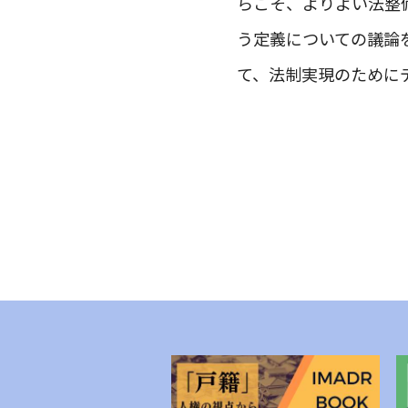
らこそ、よりよい法整
う定義についての議論
て、法制実現のために