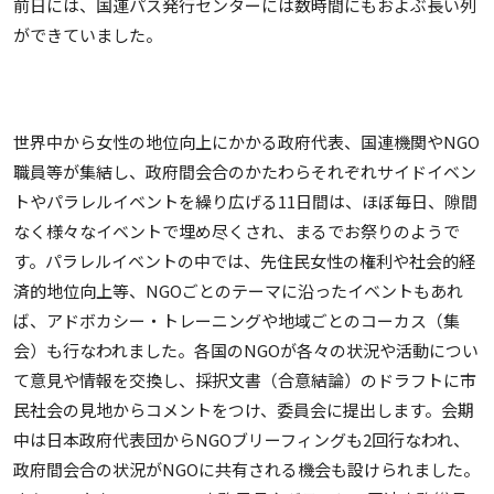
前日には、国連パス発行センターには数時間にもおよぶ長い列
ができていました。
世界中から女性の地位向上にかかる政府代表、国連機関やNGO
職員等が集結し、政府間会合のかたわらそれぞれサイドイベン
トやパラレルイベントを繰り広げる11日間は、ほぼ毎日、隙間
なく様々なイベントで埋め尽くされ、まるでお祭りのようで
す。パラレルイベントの中では、先住民女性の権利や社会的経
済的地位向上等、NGOごとのテーマに沿ったイベントもあれ
ば、アドボカシー・トレーニングや地域ごとのコーカス（集
会）も行なわれました。各国のNGOが各々の状況や活動につい
て意見や情報を交換し、採択文書（合意結論）のドラフトに市
民社会の見地からコメントをつけ、委員会に提出します。会期
中は日本政府代表団からNGOブリーフィングも2回行なわれ、
政府間会合の状況がNGOに共有される機会も設けられました。