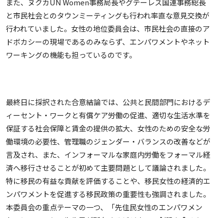
また、ヌクカUN Women事務局長やグテーレス国連事務総長
と市民社会とのタウンミーティングも行われ率直な意見交換が
行われていました。女性の地位委員会は、市民社会の直接のア
ドボカシーの現場であるのみならず、エンパワメントやネット
ワーキングの機能も担っているのです。
最終日に採択された合意結論では、公共と民間部門におけるデ
ィーセント・ワークと有償ケア労働の促進、適切な生活水準を
保証する社会保障と賃金の提供の拡大、女性のための安全な労
働環境の必要性、管理職のジェンダー・バランスの改善などが
言及され、また、インフォーマルな家庭内労働をフォーマル経
済へ移行させることが初めて主要問題として議論されました。
特に移民の有益な貢献を評価することや、移民女性の経済的エ
ンパワメントを促進する移民政策の重要性も強調されました。
本委員会の重点テーマの一つ、「先住民女性のエンパワメン