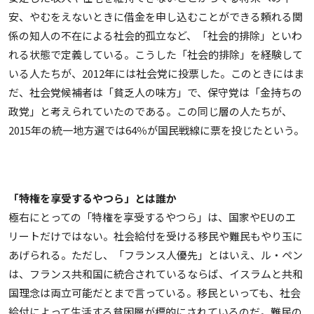
安、やむをえないときに借金を申し込むことができる頼れる関
係の知人の不在による社会的孤立など、「社会的排除」といわ
れる状態で定義している。こうした「社会的排除」を経験して
いる人たちが、2012年には社会党に投票した。このときにはま
だ、社会党候補者は「貧乏人の味方」で、保守党は「金持ちの
政党」と考えられていたのである。この同じ層の人たちが、
2015年の統一地方選では64％が国民戦線に票を投じたという。
「特権を享受するやつら」とは誰か
極右にとっての「特権を享受するやつら」は、国家やEUのエ
リートだけではない。社会給付を受ける移民や難民もやり玉に
あげられる。ただし、「フランス人優先」とはいえ、ル・ペン
は、フランス共和国に統合されているならば、イスラムと共和
国理念は両立可能だとまで言っている。移民といっても、社会
給付によって生活する貧困層が標的にされているのだ。難民の