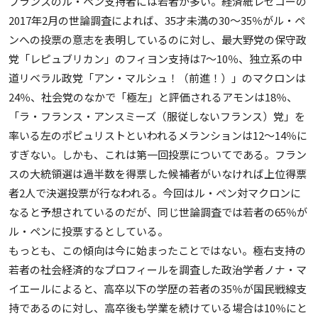
フランスのル・ペン支持者には若者が多い。経済紙レゼコーの
2017年2月の世論調査によれば、35才未満の30～35％がル・ペ
ンへの投票の意志を表明しているのに対し、最大野党の保守政
党「レピュブリカン」のフィヨン支持は7～10％、独立系の中
道リベラル政党「アン・マルシュ！（前進！）」のマクロンは
24％、社会党のなかで「極左」と評価されるアモンは18％、
「ラ・フランス・アンスミーズ（服従しないフランス）党」を
率いる左のポピュリストといわれるメランションは12～14％に
すぎない。しかも、これは第一回投票についてである。フラン
スの大統領選は過半数を得票した候補者がいなければ上位得票
者2人で決選投票が行なわれる。今回はル・ペン対マクロンに
なると予想されているのだが、同じ世論調査では若者の65％が
ル・ペンに投票するとしている。
もっとも、この傾向は今に始まったことではない。極右支持の
若者の社会経済的なプロフィールを調査した政治学者ノナ・マ
イエールによると、高卒以下の学歴の若者の35％が国民戦線支
持であるのに対し、高卒後も学業を続けている場合は10％にと