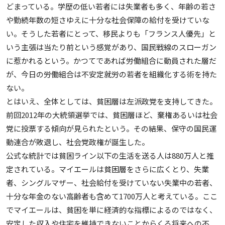
どまっている。学歴の低い若者には失業者も多く、年齢の若さ
や勤続年数の短さゆえに十分な社会保障の給付を受けていな
い。そうした若者にとって、移民よりも「フランス人優先」と
いう主張は当たり前という感覚があり、国民戦線のスローガン
に惹かれるという。かつてであれば労働組合に動員された層だ
が、今日の労働組合は不安定就労の若者を組織化する術を持た
ない。
とはいえ、全体としては、貧困層は左派政党を支持してきた。
前回2012年の大統領選挙では、貧困層ほど、棄権あるいは社会
党に投票する傾向が見られたという。その結果、保守の国民運
動連合が敗退し、社会党政権が誕生した。
公式な統計では貧困ライン以下の生活を送る人は880万人と推
定されている。マイエールは貧困層をさらに広くとり、失業
者、シングルマザー、社会給付を受けていない失業中の若者、
十分な年金のない高齢者も含めて1700万人と考えている。ここ
でマイエールは、貧困を単に経済的な指標によるのではなく、
安定した収入や住宅を維持できないことからくる将来への不