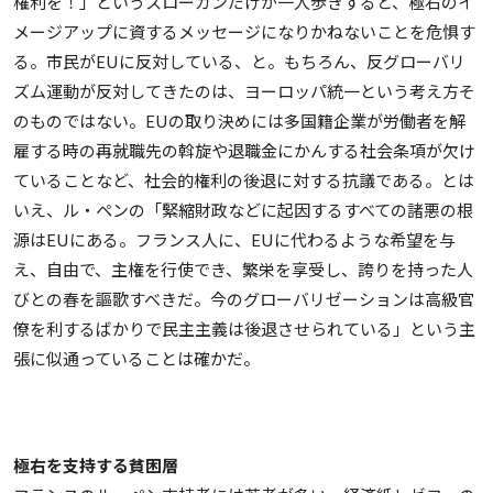
権利を！」というスローガンだけが一人歩きすると、極右のイ
メージアップに資するメッセージになりかねないことを危惧す
る。市民がEUに反対している、と。もちろん、反グローバリ
ズム運動が反対してきたのは、ヨーロッパ統一という考え方そ
のものではない。EUの取り決めには多国籍企業が労働者を解
雇する時の再就職先の斡旋や退職金にかんする社会条項が欠け
ていることなど、社会的権利の後退に対する抗議である。とは
いえ、ル・ペンの「緊縮財政などに起因するすべての諸悪の根
源はEUにある。フランス人に、EUに代わるような希望を与
え、自由で、主権を行使でき、繁栄を享受し、誇りを持った人
びとの春を謳歌すべきだ。今のグローバリゼーションは高級官
僚を利するばかりで民主主義は後退させられている」という主
張に似通っていることは確かだ。
極右を支持する貧困層