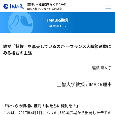
差別と人種主義をなくすために
国際人権NGO 反差別国際運動
IMADR通信
NEWS LETTER
誰が「特権」を享受しているのか ─フランス大統領選挙に
みる極右の主張
稲葉 奈々子
上智大学教授 / IMADR理事
「やつらの特権に反対！私たちに権利を！」
これは、2017年4月1日にパリの共和国広場から出発したデモの