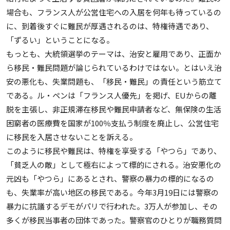
場合も、フランス人が公営住宅への入居を何年も待っているの
に、到着後すぐに難民が厚遇されるのは、特権待遇であり、
「ずるい」ということになる。
もっとも、大統領選挙のテーマは、治安と雇用であり、正面か
ら移民・難民問題が論じられているわけではない。とはいえ治
安の悪化も、失業問題も、「移民・難民」の責任という筋立て
である。ル・ペンは「フランス人優先」を掲げ、EUからの離
脱を主張し、非正規滞在移民や難民申請者など、無保険の生活
困窮者の医療費を国家が100％支払う制度を廃止し、公営住宅
に移民を入居させないことを訴える。
このように移民や難民は、特権を享受する「やつら」であり、
「貧乏人の敵」として極右によって標的にされる。治安悪化の
元凶も「やつら」にあるとされ、警察の暴力の標的になるの
も、失業率が高い地区の移民である。今年3月19日には警察の
暴力に抗議するデモがパリで行われた。3万人が参加し、その
多くが移民当事者の団体であった。警察官のひとりが職務質問