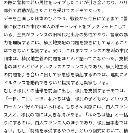
の際に警棒で若い男性をレイプしたことが引き金となり、パリ
郊外で暴動が起きたことを受けてのデモであった。
デモを企画した団体のひとつは、戦後から今日に至るまでに警
察に殺された市民300人のポートレイトをブックレットにして
いる。全員がフランスの旧植民地出身の男性であり、警察の暴
力を理解するには、植民地支配の問題を抜きにして考えること
はできないと指摘する。実は、これまでフランスの左派の市民
団体は、植民地主義の問題をほとんど語ってこなかった。支援
者のほとんどがミドルクラスのフランス人であり、植民地主義
の問題を引き合いに出して罪悪感を喚起するのでは、運動にミ
ドルクラスを動員できないと指摘する活動家もいる。
むしろ移民との連帯を前面に出し、移民を支援するデモでは、
「一世、二世、三世、私たちは皆、移民の子どもだ」というス
ローガンが好んで用いられる。もちろん実際には、白人フラン
ス人と、移民の間には大きな溝がある。「私たちは皆」と一括
りにするのは、白人フランス人のほうであり、移民当事者では
ない。もし「特権を享受するやつら」という図式において、植