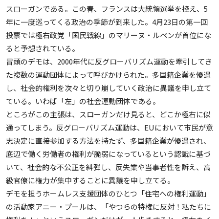
スローガンである。この春、フランスは大統領選挙を控え、5
年に一度巡ってくる政治の季節が到来した。4月23日の第一回
投票では極右政党「国民戦線」のマリーヌ・ルペンが首位にな
ると予想されている。
冒頭のデモは、2000年代に反グローバリズム運動を牽引してき
た複数の運動団体によって呼びかけられた。多国籍企業を優遇
し、社会的権利を次々と切り崩していく政治に異議を申し立て
ている。いわば「左」の社会運動団体である。
ところがこの主張は、スローガンだけ見ると、どこか極右に似
通ってしまう。反グローバリズム運動は、EUにおいて市民が意
志決定に直接参加する方法を持たず、多国籍企業が優遇され、
底辺で働く労働者の権利が脆弱になっているという認識に基づ
いて、社会的な不公正を糾弾し、反失業や当事者性を訴え、高
級官僚に権力が集中することに異議を申し立てる。
デモを担うホームレス支援団体のひとつ「住宅への権利運動」
の活動家アニー・プールは、「やつらの特権に反対！私たちに