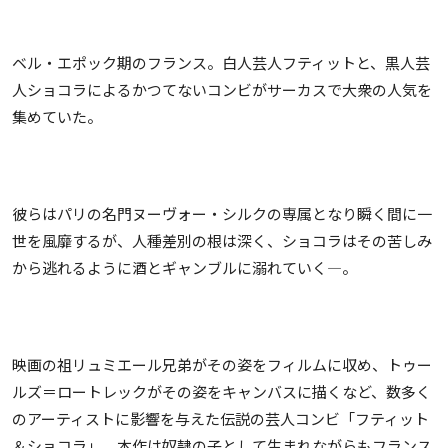
ベル・エポック期のフランス。白人芸人フティットと、黒人芸
人ショコラによるかつてないコンビがサーカスで大衆の人気を
集めていた。
彼らはパリの名門ヌーヴォー・シルクの専属となり瞬く間に一
世を風靡するが、人種差別の根は深く、ショコラはその苦しみ
から逃れるように酒とギャンブルに溺れていく―。
映画の祖リュミエール兄弟がその姿をフィルムに収め、トゥー
ルズ＝ロートレックがその姿をキャンバスに描くなど、数多く
のアーティストに影響を与えた伝説の芸人コンビ「フティット
＆ショコラ」。本作は奴隷の子として生まれながらもフランス