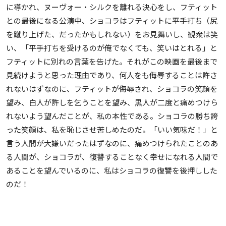
に導かれ、ヌーヴォー・シルクを離れる決心をし、フティット
との最後になる公演中、ショコラはフティットに平手打ち（尻
を蹴り上げた、だったかもしれない）をお見舞いし、観衆は笑
い、「平手打ちを受けるのが俺でなくても、笑いはとれる」と
フティットに別れの言葉を告げた。それがこの映画を最後まで
見続けようと思った理由であり、何人をも侮辱することは許さ
れないはずなのに、フティットが侮辱され、ショコラの笑顔を
望み、白人が許しを乞うことを望み、黒人が二度と痛めつけら
れないよう望んだことが、私の本性である。ショコラの勝ち誇
った笑顔は、私を恥じさせ苦しめたのだ。「いい気味だ！」と
言う人間が大嫌いだったはずなのに、痛めつけられたことのあ
る人間が、ショコラが、復讐することなく幸せになれる人間で
あることを望んでいるのに、私はショコラの復讐を後押しした
のだ！