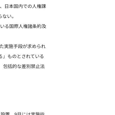
し、日本国内での人権課
らない。
ている国際人権諸条約及
った実施手段が求められ
する」ものとされている
、包括的な差別禁止法
を設置、9月には実施指