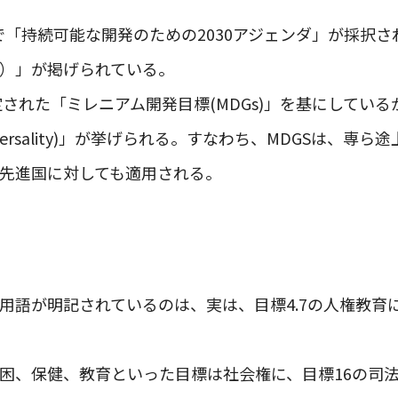
会で「持続可能な開発のための2030アジェンダ」が採択
s）」が掲げられている。
策定された「ミレニアム開発目標(MDGs)」を基にしているが
versality)」が挙げられる。すなわち、MDGSは、専
は先進国に対しても適用される。
う用語が明記されているのは、実は、目標4.7の人権教
貧困、保健、教育といった目標は社会権に、目標16の司