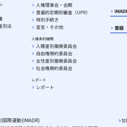
ム
人権理事会・会期
IMA
普遍的定期的審査（UPR）
権
特別手続き
差別法
宣言・その他
書籍
人権条約機関
人種差別撤廃委員会
自由権規約委員会
女性差別撤廃委員会
社会権規約委員会
レポート
レポート
国際運動(IMADR)
包