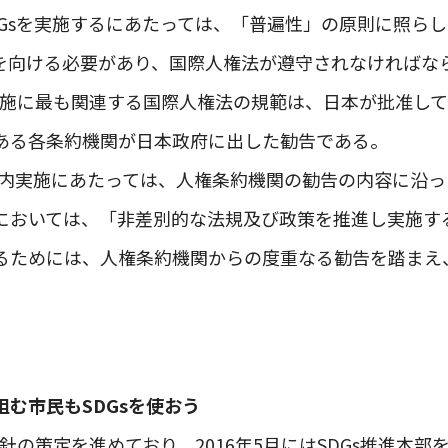
DGsを実施するにあたっては、「普遍性」の原則に照ら
を向ける必要があり、国際人権法が遵守されなければな
の実施に最も関連する国際人権法の規範は、日本が批准し
ある各条約機関が日本政府に出した勧告である。
の国内実施にあたっては、人権条約機関の勧告の内容に沿
.bにおいては、「非差別的な法規及び政策を推進し実施
るためには、人権条約機関からの度重なる勧告を踏まえ
む市民もSDGsを使おう
指針の策定を進めており、2016年5月にはSDGs推進本部