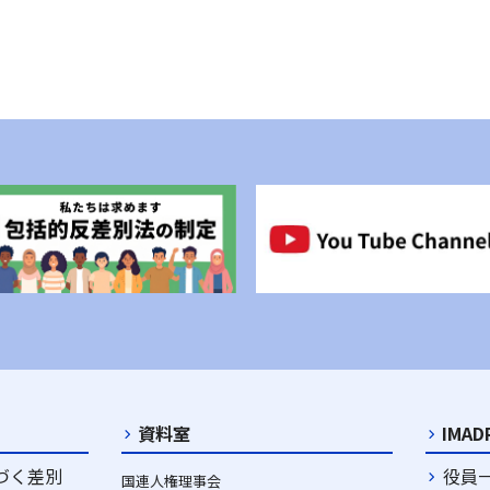
資料室
IMA
づく差別
役員
国連人権理事会