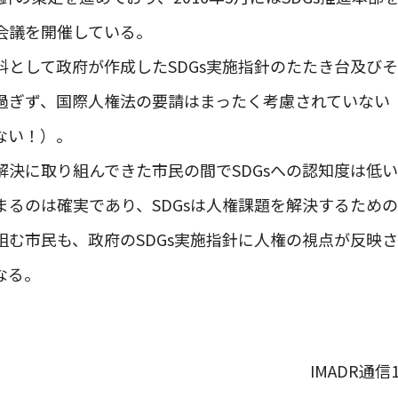
会議を開催している。
料として政府が作成したSDGs実施指針のたたき台及び
過ぎず、国際人権法の要請はまったく考慮されていない
ない！）。
決に取り組んできた市民の間でSDGsへの認知度は低い
まるのは確実であり、SDGsは人権課題を解決するため
組む市民も、政府のSDGs実施指針に人権の視点が反映
なる。
IMADR通信1