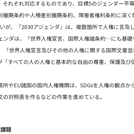
、それぞれ対応するものであり、目標5のジェンダー平等や
別撤廃条約や人種差別撤廃条約、障害者権利条約に深く
ないが、「2030アジェンダ」は、複数箇所で人権に言及
ジェンダは、「世界人権宣言、国際人権諸条約…にも基礎
は、「世界人権宣言及びその他の人権に関する国際文書並
が「すべての人の人権と基本的な自由の尊重、保護及び
所やEU諸国の国内人権機関は、SDGsを人権の観点から
文の対照表を作るなどの作業を進めている。
権課題