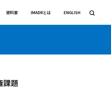
資料室
IMADRとは
ENGLISH
権課題