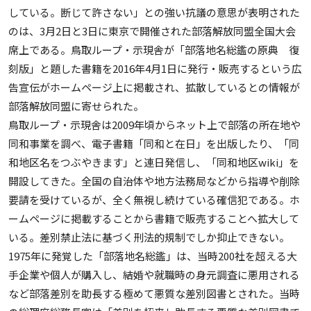
している。断じて許さない」との強い抗議の意思が表明された
のは、3月2日と3日に東京で開催された部落解放同盟全国大会
席上である。鳥取ループ・示現舎が「部落地名総鑑の原典 復
刻版」と題した書籍を2016年4月1日に発行・販売するという広
告宣伝がホームページ上に掲載され、拡散しているとの情報が
部落解放同盟に寄せられた。
鳥取ループ・示現舎は2009年頃からネット上で部落の所在地や
同和事業を調べ、電子書籍「同和と在日」を出版したり、「同
和地区名をつぶやきます」と連日発信し、「同和地区wiki」を
開設してきた。全国の自治体や地方法務局などから指導や削除
要請を受けているが、全く無視し続けている確信犯である。ホ
ームページに掲載することから書籍で販売することへ拡大して
いる。差別禁止法に基づく刑法的規制でしか抑止できない。
1975年に発覚した「部落地名総鑑」は、当時200社を超える大
手企業や個人が購入し、結婚や就職時の身元調査に悪用される
など部落差別を助長する極めて悪質な差別図書とされた。当時