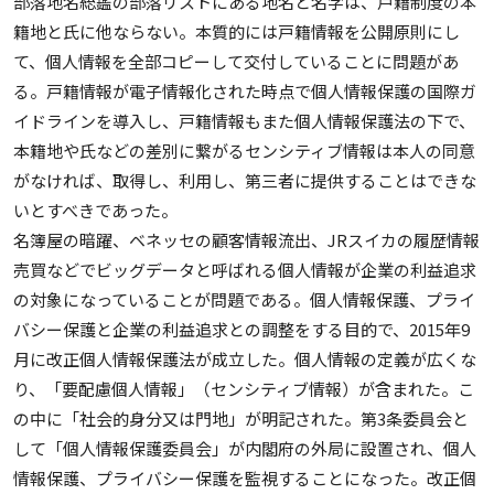
部落地名総鑑の部落リストにある地名と名字は、戸籍制度の本
籍地と氏に他ならない。本質的には戸籍情報を公開原則にし
て、個人情報を全部コピーして交付していることに問題があ
る。戸籍情報が電子情報化された時点で個人情報保護の国際ガ
イドラインを導入し、戸籍情報もまた個人情報保護法の下で、
本籍地や氏などの差別に繋がるセンシティブ情報は本人の同意
がなければ、取得し、利用し、第三者に提供することはできな
いとすべきであった。
名簿屋の暗躍、ベネッセの顧客情報流出、JRスイカの履歴情報
売買などでビッグデータと呼ばれる個人情報が企業の利益追求
の対象になっていることが問題である。個人情報保護、プライ
バシー保護と企業の利益追求との調整をする目的で、2015年9
月に改正個人情報保護法が成立した。個人情報の定義が広くな
り、「要配慮個人情報」（センシティブ情報）が含まれた。こ
の中に「社会的身分又は門地」が明記された。第3条委員会と
して「個人情報保護委員会」が内閣府の外局に設置され、個人
情報保護、プライバシー保護を監視することになった。改正個