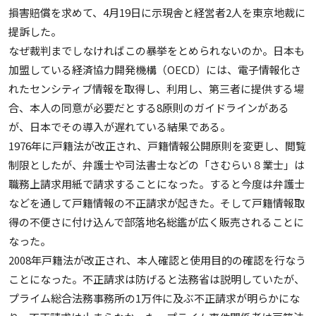
損害賠償を求めて、4月19日に示現舎と経営者2人を東京地裁に
提訴した。
なぜ裁判までしなければこの暴挙をとめられないのか。日本も
加盟している経済協力開発機構（OECD）には、電子情報化さ
れたセンシティブ情報を取得し、利用し、第三者に提供する場
合、本人の同意が必要だとする8原則のガイドラインがある
が、日本でその導入が遅れている結果である。
1976年に戸籍法が改正され、戸籍情報公開原則を変更し、閲覧
制限としたが、弁護士や司法書士などの「さむらい８業士」は
職務上請求用紙で請求することになった。すると今度は弁護士
などを通して戸籍情報の不正請求が起きた。そして戸籍情報取
得の不便さに付け込んで部落地名総鑑が広く販売されることに
なった。
2008年戸籍法が改正され、本人確認と使用目的の確認を行なう
ことになった。不正請求は防げると法務省は説明していたが、
プライム総合法務事務所の1万件に及ぶ不正請求が明らかにな