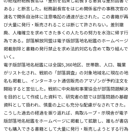
の総理府総務長官は「差別を招来し助長する悪質な差別図書で
ある」と断言した。総務副長官をはじめ関係省庁の事務次官の
連名で関係自治体に注意喚起の通達が出された。この書籍が再
び大量に発行・販売されることは断じて許されない。差別撤
廃、人権確立を求めてきた多くの人たちの努力を水泡に帰す行
為である。部落解放同盟は電子版部落地名総鑑のホームページ
掲載削除と書籍の発行禁止を求め法的対応も含めて取り組んで
いく。
電子版部落地名総鑑には全国5,360地区、世帯数、人口、職業
がリスト化され、戦前の「部落調査」の対象地域名に現在の地
名も掲載し、インターネット通信販売のアマゾンが予約注文を
開始すると宣伝した。戦前に中央融和事業協会が部落問題解決
を目的として作成した資料で、研究者の間では部落問題の基礎
資料として扱われ、慎重の上にも充分な配慮がなされてきた。
こうした過去の経過を振り返れば、鳥取ループ・示現舎が電子
版部落地名総鑑をホームページに掲載して拡散し、誰もが書店
でも購入できる書籍として大量に発行・販売しようとする行為