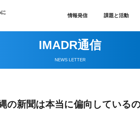
めに
情報発信
課題と活動
IMADR通信
NEWS LETTER
縄の新聞は本当に偏向している