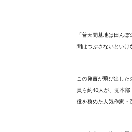
「普天間基地は田んぼ
聞はつぶさないといけ
この発言が飛び出した
員ら約40人が、党本
役を務めた人気作家・