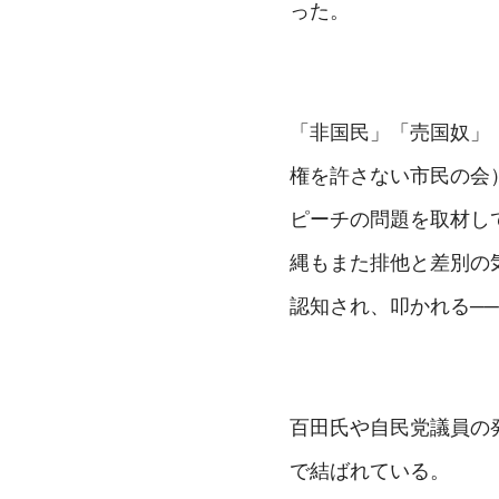
った。
「非国民」「売国奴」
権を許さない市民の会
ピーチの問題を取材し
縄もまた排他と差別の
認知され、叩かれる─
百田氏や自民党議員の
で結ばれている。