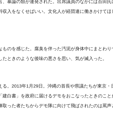
言、暴論の類が連発された。出席議員のなかには百田氏
料収入をなくせばいい。文化人が経団連に働きかけてほ
なものを感じた。腐臭を伴った汚泥が身体中にまとわり
したときのような後味の悪さを思い、気が滅入った。
る。2013年1月29日。沖縄の首長や県議たちが東京
「建白書」を政府に届けるデモをおこなったときのこと
陣取った者たちからデモ隊に向けて飛ばされたのは罵声