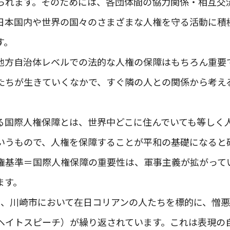
られます。そのためには、各団体間の協力関係・相互交
日本国内や世界の国々のさまざまな人権を守る活動に積
す。
地方自治体レベルでの法的な人権の保障はもちろん重要
たちが生きていくなかで、すぐ隣の人との関係から考え
る国際人権保障とは、世界中どこに住んでいても等しく
いうもので、人権を保障することが平和の基礎になると
権基準＝国際人権保障の重要性は、軍事主義が拡がって
ます。
年、川崎市において在日コリアンの人たちを標的に、憎
ヘイトスピーチ）が繰り返されています。これは表現の