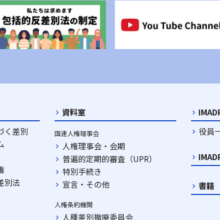
資料室
IMA
づく差別
役員
国連人権理事会
ム
人権理事会・会期
IMA
普遍的定期的審査（UPR）
権
特別手続き
差別法
宣言・その他
書籍
人権条約機関
人種差別撤廃委員会