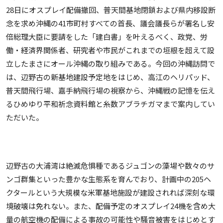
28日にオスプレイ配備撤回、普天間基地閉鎖および県内移設断
念を求め沖縄の41市町村すべての首長、議会議長らが署名し安
倍総理大臣に要請をした「建白書」を叶えるべく、政党、労
働・経済界関係者、研究者や市民がこれまでの垣根を超えて設
立したまさにオール沖縄の取り組みである。今回の沖縄訪問で
は、辺野古の新基地建設予定地をはじめ、高江のヘリパッド、
普天間飛行場、嘉手納飛行場の視察から、沖縄戦の記憶を伝え
るひめゆり平和祈念資料館と糸数アブラチガマまで案内してい
ただいた。
辺野古の大浦湾は絶滅危惧種であるジュゴンの藻場や数々のサ
ンゴ群集といった豊かな生態系を育んでおり、計画中の205ヘ
クタールという大規模な米軍基地施設が建設されれば深刻な環
境破壊は免れない。また、配備予定のオスプレイ24機を含め大
量の航空機の配備による事故の可能性や騒音被害をはじめとす