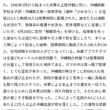
た。1945年3月から始まった米軍の上陸作戦に伴い、沖縄師範
学校女子部・沖縄県立第一高等学校（通称「ひめゆり」）の生
徒222人と教師18人は陸軍病院に配属された。彼女たちは過酷
な状況の下、負傷兵の看護や水汲み、死体埋葬などに従事して
いたが、6月18日に突然「解散命令」を受ける。指導者を失っ
た彼女たちは逃亡中に砲弾やガス弾で命を落としたり、手りゅ
う弾によって自決した結果、陸軍病院に動員された240人中136
人、在地部隊その他91人が亡くなっている。糸数アブラチガマ
は全長270メートルの自然洞窟で、沖縄戦の終盤では陸軍病院
の分室として使用された場所である。ガマの中は真っ暗で肌寒
く、とても湿気が多かった。沖縄戦の時はそこに約600人の負
傷兵が運び込まれたが、病院が撤退すると死体と一緒に負傷兵
も取り残されたそうだ。米軍による本土までの進攻を一日でも
遅らせるために日本軍は防衛・持久作戦をとり、そのために県
民の根こそぎ動員を行なった。これによって住民の4人に1人に
あたる12万人以上の沖縄住民が命を落とした。この凄惨な悲劇