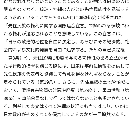
得なければならないということである。この勧告は協議のみに
限るものでなく、琉球・沖縄の人びとの先住民族性を認識する
よう求めていることから2007年9月に国連総会で採択された
「先住民族の権利に関する国際連合宣言」で謳われる多岐にわ
たる権利が適応されることを意味している。この宣言には、
「自らの政治的地位を自由に決定し、ならびにその経済的、社
会的および文化的発展を自由に追求する」ための自己決定権
（第3条）や、先住民族に影響を与える可能性のある立法的ま
たは行政的措置を講じる際には、国家は事前に情報を提供して
先住民族の代表者と協議して合意を得なければならないことが
定められている（第19条）。さらに、先住民族の土地や領域に
おいて、環境有害物質の貯蔵や廃棄（第29条）、軍事活動（第
30条）を事前合意なしで行ってはならないことも規定されてい
る。列挙した条文はすべて沖縄の状況にも当てはまり、いかに
日本政府がそのすべてを侵害しているのかが一目瞭然である。