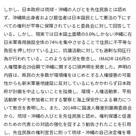
しかし、日本政府は琉球・沖縄の人びとを先住民族とは認め
ず、沖縄県出身者および居住者は日本国民として憲法の下にす
べての権利が平等に保障されていると委員会に対して回答して
いる。しかし、現実では日本国土面積の0.6%しかない沖縄に在
日米軍専用施設全体の74％を集中させることで住民に不平等な
負担を押し付けている上に、抗議活動に対しても過剰な抑圧行
為が行われている。このような状況を懸念し、IMADR は6月の
人権理事会29会期で沖縄に関する口頭声明を発表した。声明の
内容は、県民の大多数が環境権をはじめとする人権侵害の可能
性からも新米軍基地建設に反対しているにもかかわらず日本政
府が計画を中止しないことを指摘し、環境・人権活動家、平和
活動家やデモ参加者に対する警察と海上保安庁による暴力につ
いて懸念を表明した。また、2014年に国連人種差別撤廃委員会
から、琉球・沖縄の人びとを先住民族と認め、権利保護と促進
のための代表との対話の強化を促すよう勧告されたことを引用
し、先住民族の権利宣言に則って琉球・沖縄の自己決定権を尊