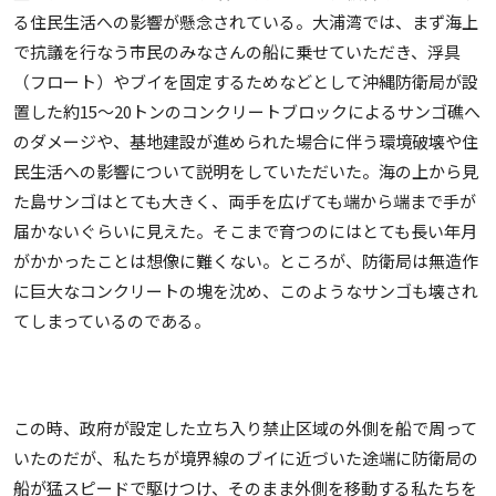
る住民生活への影響が懸念されている。大浦湾では、まず海上
で抗議を行なう市民のみなさんの船に乗せていただき、浮具
（フロート）やブイを固定するためなどとして沖縄防衛局が設
置した約15～20トンのコンクリートブロックによるサンゴ礁へ
のダメージや、基地建設が進められた場合に伴う環境破壊や住
民生活への影響について説明をしていただいた。海の上から見
た島サンゴはとても大きく、両手を広げても端から端まで手が
届かないぐらいに見えた。そこまで育つのにはとても長い年月
がかかったことは想像に難くない。ところが、防衛局は無造作
に巨大なコンクリートの塊を沈め、このようなサンゴも壊され
てしまっているのである。
この時、政府が設定した立ち入り禁止区域の外側を船で周って
いたのだが、私たちが境界線のブイに近づいた途端に防衛局の
船が猛スピードで駆けつけ、そのまま外側を移動する私たちを