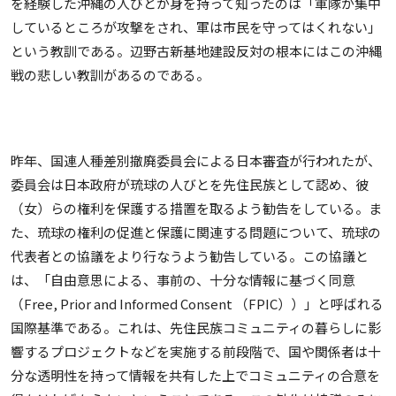
を経験した沖縄の人びとが身を持って知ったのは「軍隊が集中
しているところが攻撃をされ、軍は市民を守ってはくれない」
という教訓である。辺野古新基地建設反対の根本にはこの沖縄
戦の悲しい教訓があるのである。
昨年、国連人種差別撤廃委員会による日本審査が行われたが、
委員会は日本政府が琉球の人びとを先住民族として認め、彼
（女）らの権利を保護する措置を取るよう勧告をしている。ま
た、琉球の権利の促進と保護に関連する問題について、琉球の
代表者との協議をより行なうよう勧告している。この協議と
は、「自由意思による、事前の、十分な情報に基づく同意
（Free, Prior and Informed Consent （FPIC））」と呼ばれる
国際基準である。これは、先住民族コミュニティの暮らしに影
響するプロジェクトなどを実施する前段階で、国や関係者は十
分な透明性を持って情報を共有した上でコミュニティの合意を