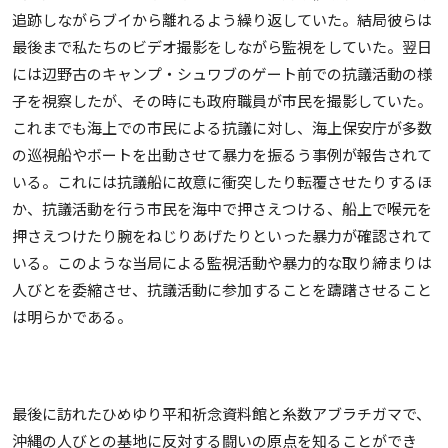
追跡しながらブイから離れるよう繰り返していた。結局彼らは
最後まで私たちのビデオ撮影をしながら監視をしていた。翌日
には辺野古のキャンプ・シュワブのゲート前での抗議活動の様
子を視察したが、その時にも政府職員が市民を撮影していた。
これまでも海上での市民による抗議に対し、海上保安庁が多数
の巡視船やボートを出動させて暴力を振るう事例が報告されて
いる。これには抗議船に故意に衝突したり転覆させたりするほ
か、抗議活動を行う市民を海中で押さえつける、船上で喉元を
押さえつけたり腕をねじりあげたりといった暴力が確認されて
いる。このような当局による監視活動や暴力的な取り締まりは
人びとを委縮させ、抗議活動に参加することを躊躇させること
は明らかである。
最後に訪れたひめゆり平和祈念資料館と糸数アブラチガマで、
沖縄の人びとの基地に反対する闘いの原点を知ることができ