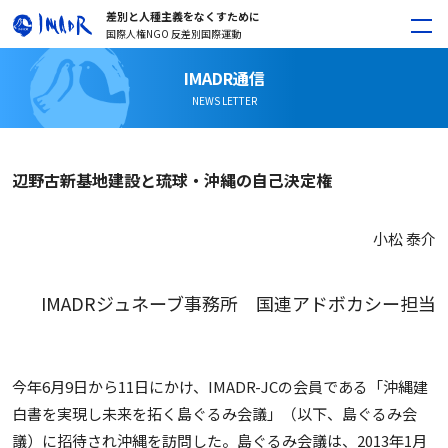
差別と人種主義をなくすために
国際人権NGO 反差別国際運動
IMADR通信
NEWS LETTER
辺野古新基地建設と琉球・沖縄の自己決定権
小松 泰介
IMADRジュネーブ事務所 国連アドボカシー担当
今年6月9日から11日にかけ、IMADR-JCの会員である「沖縄建
白書を実現し未来を拓く島ぐるみ会議」（以下、島ぐるみ会
議）に招待され沖縄を訪問した。島ぐるみ会議は、2013年1月