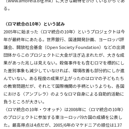
（www.ambrela.org.mk）に大きな期待をかけているからであ
る。
〈ロマ統合の10年〉という試み
2005年に始まった〈ロマ統合の10年〉というプロジェクトは今
年が最終年にあたる。世界銀行、国連開発計画、ヨーロッパ評
議会、開放社会基金（Open Society Foundation）などの出資
団体からこのプロジェクトに大金が注ぎ込まれたが、大きな成
果があった兆しは見えない。殺傷事件をも含むロマを標的にし
た差別事象も減少していなければ、環境改善も部分的にしか進
んでいない。ある程度の成果が上がったのはロマの子どもたち
の教育問題だが、それとて国際機関の手柄というよりも、各国
における〈アンブレラ〉のようなロマ自身による自助的活動に
負うところが大きい。
〈ロマ統合の10年・ウオッチ〉は2008年に〈ロマ統合の10年〉
のプロジェクトに参加する東ヨーロッパ9カ国の成績を公表し
た。最高得点は4点だが、2005/6年のマケドニアの順位は1.37