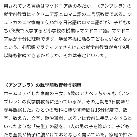
用されている言語はマケドニア語のみだが、〈アンブレラ〉の
就学前教育はマケドニア語とロマニ語の二言語教育である。シ
ュトカのロマ家庭で使われる日常語はロマニ語だが、子どもた
ちが6歳で入学すると小学校の授業はマケドニア語。マケドニ
ア語が十分に理解できず、学業不振に陥る子どもも少なくない
という。心配顔でラティフェさんはこの就学前教育が今年9月
以降も継続できるかどうか、それは未定といった。
〈アンブレラ〉の就学前教育参与観察
ホームステイした家庭の三女、5歳のアナベラちゃんも〈アン
ブレラ〉の就学前教育に通っているが、その活動を3日間ほど
参与観察した。ひとつの教科に費やす時間は15分程度で、数
字、数え方、文字、歌や遊戯、あるいは食前に手洗いをすると
いったような「先生」の話を、1人の男の子を除いて、子ども
たち全員が椅子に腰かけておとなしく聞いていた。家庭で姉た