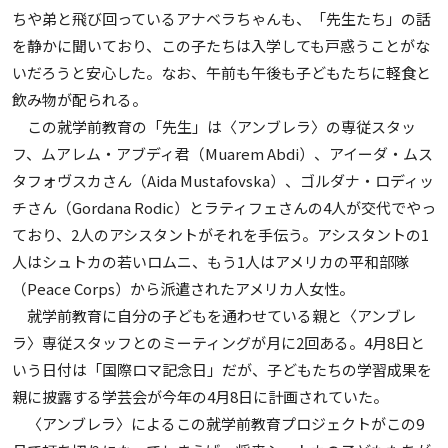
ちや弟と飛び回っているアナベラちゃんも、「先生たち」の話
を静かに聞いており、この子たちは入学しても戸惑うことがな
いだろうと安心した。なお、午前も午後も子どもたちに軽食と
飲み物が配られる。
この就学前教育の「先生」は〈アンブレラ〉の専従スタッ
フ、ムアレム・アブディ君（Muarem Abdi）、アイーダ・ムス
タフォヴスカさん（Aida Mustafovska）、ゴルダナ・ロディッ
チさん（Gordana Rodic）とラティフェさんの4人が交代でやっ
ており、2人のアシスタントがそれを手伝う。アシスタントの1
人はシュトカの若いロムニ、もう1人はアメリカの平和部隊
（Peace Corps）から派遣されたアメリカ人女性。
就学前教育に自分の子どもを通わせている親と〈アンブレ
ラ〉専従スタッフとのミーティングが月に2回ある。4月8日と
いう日付は「国際ロマ記念日」だが、子どもたちの学習成果を
親に披露する学芸会が今年の4月8日に計画されていた。
〈アンブレラ〉によるこの就学前教育プロジェクトがこの9