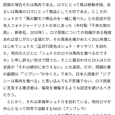
民族の場合それは馬肉である。ロマにとって馬は移動手段、あ
るいは馬喰のロマにとって商品として大切である。ところが、
シュトカで「馬の臓モツ煮込みを一緒に食べた」との記述が日
本人フォトジャーナリストの本にあった（木村聡『千年の旅の
民』、新泉社、2010年）。ロマ民族についての知識がある程度
あれば信じがたい主張だが、その真偽を確かめたく2011年夏に
はじめてシュトカ（正式行政名はシュト・オリザリ）を訪れ
た。地元の人びとに「シュトカのロマは馬肉を食べるのです
か」と申し訳ない気分で問うた。そこに居合わせた10人ほどの
全員が「それは絶対にありえない」との返答。だが、問題の書
の副題は「“ジプシー”のゆくえ」であり、日本人読者が「ジプ
シーは馬肉を食べる」と思い込んでも不思議でない。ロマ民族
に言及する著述者は、偏見を増幅するような記述を避けるべき
だろう。
とにかく、それ以来毎年シュトカを訪れている。地元ロマが
中心となって同市で活動するNGO〈アンブレラ〉