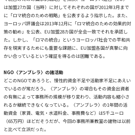
は加盟27カ国（当時）に対してそれぞれの国が2012年3月まで
に「ロマ統合のための戦略」を公表するよう指示した。また、
ヨーロッパ評議会は2013年12月に「ロマ統合のための効果的対
策の勧め」を公表、EU加盟28カ国が全会一致でそれを承認し
た。しかし、「ロマの統合」というヨーロッパ社会での平和共
存を現実するためにも重要な課題に、EU加盟各国が真摯に向
かい合っているという確証を得るのは困難である。
NGO〈アンブレラ〉の諸活動
どこのNGOであろうと、慢性的資金不足や活動家不足にあえい
でいるのが常だろう。〈アンブレラ〉の場合もその資金出資者
の有無によって事務所の規模が移り変わり、活動内容も縮小さ
れるか継続できなくなっている。〈アンブレラ〉の1年間の活
動資金（家賃、電気・水道料金、事務費など）は5千ユーロ
（65万円）ほどだそうだが、今回の事務所兼教室の建物は以前
と比べて立派だった。