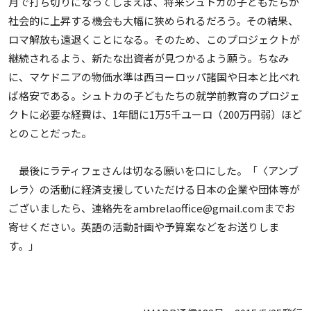
月で打ち切りになってしまえば、将来シュトカの子どもたちが
社会的に上昇する機会も大幅に狭められるだろう。その結果、
ロマ解放も遠退くことになる。そのため、このプロジェクトが
継続されるよう、新たな出資者が見つかるよう願う。ちなみ
に、マケドニアの物価水準は西ヨーロッパ諸国や日本と比べれ
ば格安である。シュトカの子どもたちの就学前教育のプロジェ
クトに必要な経費は、1年間に1万5千ユーロ（200万円弱）ほど
とのことだった。
最後にラティフェさんは切なる願いを口にした。「〈アンブ
レラ〉の活動に経済支援していただける日本の企業や団体等が
ございましたら、連絡先をambrelaoffice@gmail.comまでお
寄せください。英語の活動計画や予算案などをお送りしま
す。」