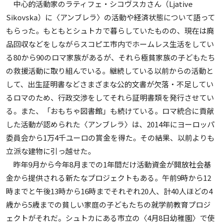
中心的活動家のラティフェ・シコヴスカさん（Ljative
Sikovska）に〈アンブレラ〉の活動や経済状態について語って
もらった。もともとシュトカで暮らしていたものの、現在は廃
品回収などをしながらスコピエ市内でホームレス生活をしてい
る80から90のロマ家族があるが、それら極貧家族の子どもたち
の救援活動に取り組んでいる。継続している以前からの活動と
して、出生証明書などさまざまな公的文書が欠落・不足してい
るロマのため、行政交渉をしてそれら証明書類を発行させてい
る。また、「おもちゃ図書館」も続けている。ロマ統合に貢献
した活動が認められた〈アンブレラ〉は、2014年にヨーロッパ
委員会から1万4千ユーロの賞金を得た。その結果、以前よりも
立派な建物に引っ越せた。
昨年9月から今年8月までの1年間だけ活動資金が開放社会基
金から提供される新たなプロジェクトもある。午前9時から12
時までと午後13時から16時までそれぞれ20人、計40人ほどの4
歳から5歳までの貧しい家庭の子どもたちの就学前教育プロジ
ェクトがそれだ。シュトカにある市立の〈4月8日幼稚園〉で使