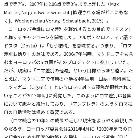
点で第7位、2007年は2.08点で第3位まで上昇した（Max
Matter, Nirgendwo erwünscht [歓迎される場がどこにもな
く]、Wochenschau Verlag, Schwalbach, 2015）。
ヨーロッパ会議はロマ差別を軽減するとの目的で〈ドスタ〉
と称するキャンペーンを開始した。セルボ・クロアティア語で
ドスタ（Dosta）は「もう結構」を意味する。つまり、「ロマ
差別お断り」の意味である。2006/7年当時、マケドニアをも含
む東ヨーロッパの5 カ国がそのプロジェクトに参加していた。
だが、現実は「ロマ差別の軽減」という目標からほど遠い。た
とえば、マケドニアで使用の小学校4年生用「国語」教科書に
「ツィガニ（Cigani）」というロマに対する蔑称が掲載されて
いることが2013年4月に発覚した。このようにロマ差別は各国
において脈々と続行しており、〈アンブレラ〉のようなロマ独
自の自助活動は極めて重要である。
〈ロマ統合の10年〉の成果が乏しい現実をようやく直視した
のだろう、ヨーロッパ委員会は2011年4月に「2020年までのロ
マ統合のための国家的戦略」を採決、ヨーロッパ連合（EU）