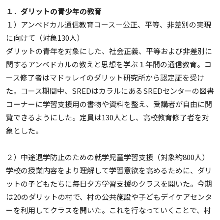
１．ダリットの青少年の教育
１）アンベドカル通信教育コース－公正、平等、非差別の実現
に向けて（対象130人）
ダリットの青年を対象にした、社会正義、平等および非差別に
関するアンベドカルの教えと思想を学ぶ１年間の通信教育。コ
ース修了者はマドゥレイのダリット研究所から認定証を受け
た。コース期間中、SREDはカラルにあるSREDセンターの図書
コーナーに学習支援用の書物や資料を整え、受講者が自由に閲
覧できるようにした。定員は130人とし、高校教育修了者を対
象とした。
２）中途退学防止のための就学児童学習支援（対象約800人）
学校の授業内容をより理解して学習意欲を高めるために、ダリ
ットの子どもたちに毎日夕方学習支援のクラスを開いた。今期
は20のダリットの村で、村の公共施設や子どもデイケアセンタ
ーを利用してクラスを開いた。これを行なっていくことで、村