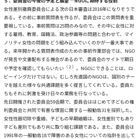
５．委員会の今後の予定と展望 ―NGOに期待する役割
女性差別撤廃委員会による次の日本審査は2016年になりそうで
ある。その前に事前質問表を作るが、委員会はこの質問表を重
要視している。事前質問は25問のみなので、その中に女性に対
する雇用、教育、国籍法、政治参画等の問題と合わせて、マイ
ノリティ女性の問題をどう組み込んでいくのかが一番大事であ
る。来年開かれる質問表作成のための事前作業部会では、NGO
が発言や文書配布する機会があるので、委員会のサイトで期日
（２）
や予定を確認してもらいたい
。NGOにできることは、ロ
ビーイングだけではない。むしろ先進国のNGOは、国別のテー
マを越えた様々な共通課題を多く提言してくれている。委員た
ちもそれに刺激を受け日々の業務を行なっている。
先日開催された委員会59会期で、委員会ははじめて子どもの権
利委員会と共同で有害な慣習に関する一般勧告31を採択した。
女性性器切除や重婚、子どもの早期婚姻は、女性差別でもあり
子ども差別でもあり共に取り組む課題である。また、委員会は
1991年の一般勧告18で障害のある女性についての指針を出して