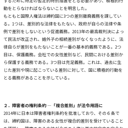
するために特定の暫定的特別措置をとる必要があり、積極的行
動をとらなければならないことを明言した。
もともと国際人権法は締約国に3つの差別撤廃義務を課してい
る。1つは、差別的な法律をもたない、政府が自らの法律や条
例で差別をしないという促進義務。2013年の最高裁判決によっ
て民法が改正され、婚外子の相続差別がなくなったように、法
律自らが差別をもたないことが一番の基本的義務である。2つ
目は、保護義務。会社での女性差別など、民間における差別か
ら保護する義務である。3つ目は充足義務。これは、過去に生
じた差別や現に起こっている差別に対して、国に積極的行動を
とる義務があることを示している。
２．障害者の権利条約 ―「複合差別」が法令用語に
2014年に日本は障害者権利条約を批准しており、その６条で
は、締約国は、障害のある女性が複合的差別を受けていること