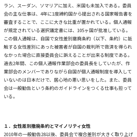
ラン、スーダン、ソマリアに加え、米国も未加入である。委員
会の主な仕事は、4年に1度締約国から提出される国家報告書を
審査することで、ここに大きな比重が置かれている。個人通報
が規定されている選択議定書には、105ヶ国が批准している。
この個人通報は、自国で女性差別撤廃条約（以下、条約）に抵
触する女性差別にあった被害者が自国の裁判所で救済を得られ
なかった場合に直接委員会に訴えることが出来る制度である。
過去2年間、この個人通報作業部会の委員長をしていたが、作
業部会のメンバーでありながら自国が個人通報制度を導入して
いないのは日本だけで、居心地の悪い思いをした。また、委員
会は一般勧告という条約のガイドラインをつくる仕事も担って
いる。
１．女性差別撤廃条約とマイノリティ女性
2010年の一般勧告28以後、委員会で複合差別が大きく取り上げ