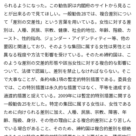
られるようになった。この勧告訳は内閣府のサイトから見るこ
とが出来るので見てほしい。一般勧告28では、複合差別につい
て「差別の交差性」という言葉を用いている。女性に対する差
別は、人種、民族、宗教、健康、社会的地位、年齢、階級、カ
ースト、性的指向、ジェンダー・アイデンティティー等、他の
要因と関連しており、そのような集団に属する女性は男性とは
異なる程度や方法で影響を受けている。そのため締約国は、こ
のような差別の交差的形態や該当女性に対する複合的な影響に
ついて、法律で認識し、差別を禁止しなければならない。そこ
で大事なことが、条約4条1項の暫定的特別措置である。委員会
では、この特別措置は永久的な措置ではなく、平等を達成する
過渡的措置と捉えている。2009年には暫定的特別措置に関する
一般勧告25をだした。特定の集団に属する女性は、女性である
ために向けられる差別に加え、人種、民族、宗教、障害、年
齢、階級、身分、その他の理由による複合的差別により苦しん
でいる場合があること、そのため、締約国は複合的差別を根絶