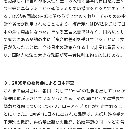
を認識し、障害のある女性が全ての人権と基本的自由を完全か
つ平等に享有することを確保するための措置をとると定めてい
る。DV法も国籍の有無に関わらずと定めており、そのための指
針や省令が制定されたことにより、複合差別はDV法を通じて日
本の法令用語になった。単なる宣言文書ではなく、国内法とし
て効力のある条約の中に「複合的差別を受けている」という文
言が入ったことは、今後日本の政策を作る上で非常に重要であ
り、国際人権法の大きな発展が障害者権利条約６条にはある。
３．2009年の委員会による日本審査
これまで委員会は、各国に対して30～40の勧告を出していたが
優先順位が示されていなかったため、その国にとって最重要で
緊急な課題について2つのフォローアップ項目が指定されるこ
とになった。2009年に日本に出された課題は、夫婦別姓や婚外
子差別の撤廃、再婚禁止期間の撤廃、婚姻年齢の同一などを含