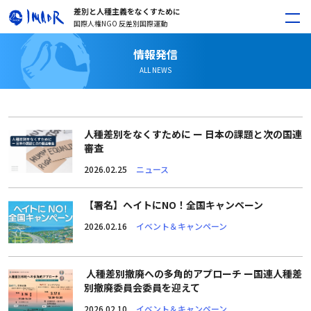
差別と人種主義をなくすために
国際人権NGO 反差別国際運動
情報発信
ALL NEWS
人種差別をなくすために ー 日本の課題と次の国連
審査
2026.02.25
ニュース
【署名】ヘイトにNO！全国キャンペーン
2026.02.16
イベント＆キャンペーン
人種差別撤廃への多角的アプローチ ー国連人種差
別撤廃委員会委員を迎えて
2026.02.10
イベント＆キャンペーン