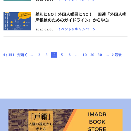
差別にNO！外国人嫌悪にNO！― 国連『外国人排
斥根絶のためのガイドライン』から学ぶ
2026.02.06
イベント＆キャンペーン
4 / 151
先頭
...
2
3
4
5
6
...
10
20
30
...
最後