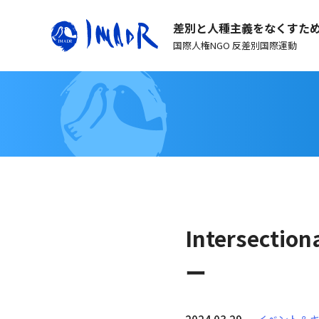
差別と人種主義をなくすた
国際人権NGO 反差別国際運動
Intersect
ー