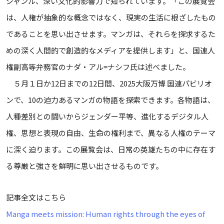
ジャンル、深い文化的影響力で知られています。「この展覧会
は、人権が抽象的な概念ではなく、現実の生活に根ざしたもの
であることを思い出させます。マンガは、それらを探求するた
めの深く人間的で創造的なメディアを提供します」と、国連人
権副高等弁務官のナダ・アル=ナシフ氏は述べました。
５月１日か12日までの12日間、2025大阪万博 国連パビリオ
ンで、10の迫力あるマンガの物語を探索できます。各物語は、
人種差別との闘いからジェンダー平等、進化するデジタル人
権、思想と表現の自由、生命の権利まで、異なる人権のテーマ
に深く迫ります。この展覧会は、日常の英雄たちの中に存在す
る尊厳と強さを鮮明に思い出させるものです。
記事全文はこちら
Manga meets mission: Human rights through the eyes of