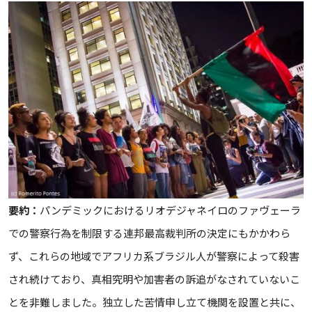
要約：
パンデミックにおけるリオデジャネイロのファヴェーラ
での警察行為を制限する連邦最高裁判所の決定にもかかわら
ず、これらの地域でアフリカ系ブラジル人が警察によって殺害
され続けており、真相究明や加害者の訴追がなされていないこ
とを非難しました。独立した苦情申し立て機関を設置と共に、