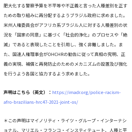
肥大化する警察予算を不平等や不正義と言った人種差別を正す
ための取り組みに再分配するようブラジル政府に求めました。
米州人権委員会がアフリカ系ブラジル人に対する人種差別の状
況を「国家の同意」に基づく「社会的浄化」のプロセスや「絶
滅」であると表現したことを引用し、強く非難しました。ま
た、国連人権理事会がOHCHRの勧告に従って真相の究明、正
義の実現、補償と再発防止のためのメカニズムの設置及び強化
を行うよう各国と協力するよう求めました。
声明はこちら（英文）：
https://imadr.org/police-racism-
afro-brazilians-hrc47-2021-joint-os/
＊この声明はマイノリティ・ライツ・グループ・インターナシ
ョナル、マリエル・フランコ・インスティテュート、人種と平