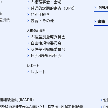
ム
人権理事会・会期
IMA
普遍的定期的審査（UPR）
権
特別手続き
差別法
宣言・その他
書籍
人権条約機関
人種差別撤廃委員会
自由権規約委員会
女性差別撤廃委員会
社会権規約委員会
レポート
レポート
国際運動(IMADR)
包
-0042 東京都中央区入船1-7-1
松本治一郎記念会館6階
EN