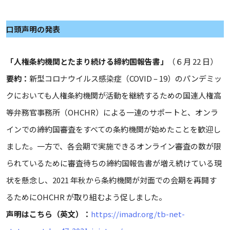
口頭声明の発表
「人権条約機関とたまり続ける締約国報告書」
（６月 22 日）
要約：
新型コロナウイルス感染症（COVID – 19）のパンデミッ
クにおいても人権条約機関が活動を継続するための国連人権高
等弁務官事務所（OHCHR）による一連のサポートと、オンラ
インでの締約国審査をすべての条約機関が始めたことを歓迎し
ました。一方で、各会期で実施できるオンライン審査の数が限
られているために審査待ちの締約国報告書が増え続けている現
状を懸念し、2021 年秋から条約機関が対面での会期を再開す
るためにOHCHR が取り組むよう促しました。
声明はこちら（英文）：
https://imadr.org/tb-net-