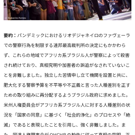
要約：
パンデミックにおけるリオデジャネイロのファヴェーラ
での警察行為を制限する連邦最高裁判所の決定にもかかわら
ず、これらの地域でアフリカ系ブラジル人が警察によって殺害
され続けており、真相究明や加害者の訴追がなされていないこ
とを非難しました。独立した苦情申し立て機関を設置と共に、
肥大化する警察予算を不平等や不正義と言った人種差別を正す
ための取り組みに再分配するようブラジル政府に求めました。
米州人権委員会がアフリカ系ブラジル人に対する人種差別の状
況を「国家の同意」に基づく「社会的浄化」のプロセスや「絶
滅」であると表現したことを引用し、強く非難しました。ま
た、国連人権理事会が OHCHR の勧告に従って真相の究明、正