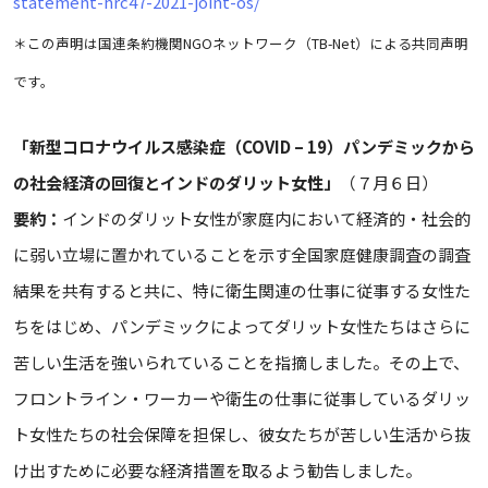
statement-hrc47-2021-joint-os/
＊この声明は国連条約機関NGOネットワーク（TB-Net）による共同声明
です。
「新型コロナウイルス感染症（COVID – 19）パンデミックから
の社会経済の回復とインドのダリット女性」
（７月６日）
要約：
インドのダリット女性が家庭内において経済的・社会的
に弱い立場に置かれていることを示す全国家庭健康調査の調査
結果を共有すると共に、特に衛生関連の仕事に従事する女性た
ちをはじめ、パンデミックによってダリット女性たちはさらに
苦しい生活を強いられていることを指摘しました。その上で、
フロントライン・ワーカーや衛生の仕事に従事しているダリッ
ト女性たちの社会保障を担保し、彼女たちが苦しい生活から抜
け出すために必要な経済措置を取るよう勧告しました。